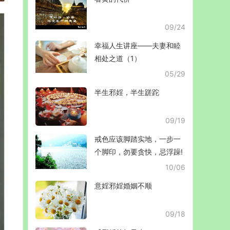
09/24
幸福人生讲座——夫妻和睦
相处之道（1）
05/29
半生邪婬，半生蹉跎
09/19
戒色应该脚踏实地，一步一
个脚印，勿要贪快，忌浮躁!
10/06
意婬邪婬婚姻不顺
09/18