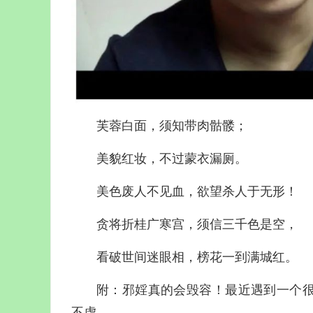
芙蓉白面，须知带肉骷髅；
美貌红妆，不过蒙衣漏厕。
美色废人不见血，欲望杀人于无形！
贪将折桂广寒宫，须信三千色是空，
看破世间迷眼相，榜花一到满城红。
附：邪婬真的会毁容！最近遇到一个
不虚。