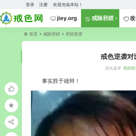
登录
注册
欢迎光临本站！
jiey.org
戒除邪婬
改
首页
戒除邪婬
邪婬危害
戒色逆袭对
回头是岸
邪婬危
事实胜于雄辩！