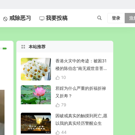
戒除恶习
我要投稿
登录
注
本站推荐
香港火灾中的奇迹：被困31
楼的陈伯念“南无观世音菩
萨”20小时奇迹生还！
10
邪婬为什么严重的折福折禄
又折寿？
79
因破戒真实的触摸到死亡,愿
以我的真实经历警醒众生
44