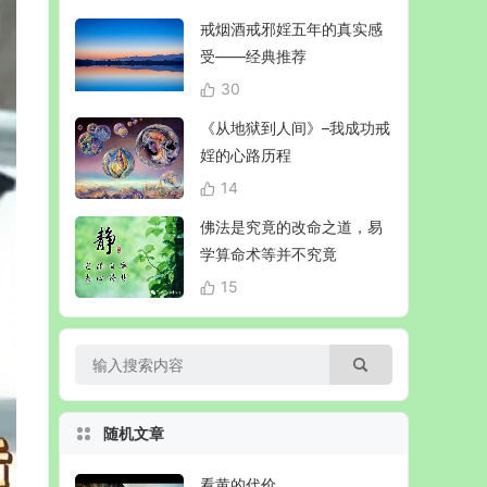
戒烟酒戒邪婬五年的真实感
受——经典推荐
30
《从地狱到人间》–我成功戒
婬的心路历程
14
佛法是究竟的改命之道，易
学算命术等并不究竟
15
随机文章
看黄的代价