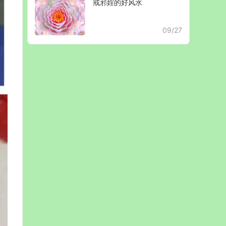
戒邪婬的好风水
09/27