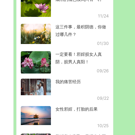
11/24
这三件事，最积阴德，你做
过哪几件？
01/30
一定要看！邪婬损女人真
阴，损男人真阳！
09/26
我的痛苦经历
09/22
女性邪婬，打胎的后果
10/25