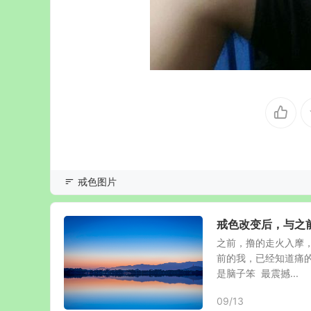
戒色图片
戒色改变后，与之
之前，撸的走火入摩，
前的我，已经知道痛
是脑子笨 最震撼...
09/13