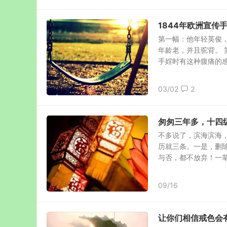
1844年欧洲宣
第一幅：他年轻英俊
年龄老，并且驼背。
手婬时有这种腹痛的感受
03/02
2
匆匆三年多，十四
不多说了，滨海滨海
历就三条。一是，删
与否，都不放弃！一辈子
09/16
让你们相信戒色会