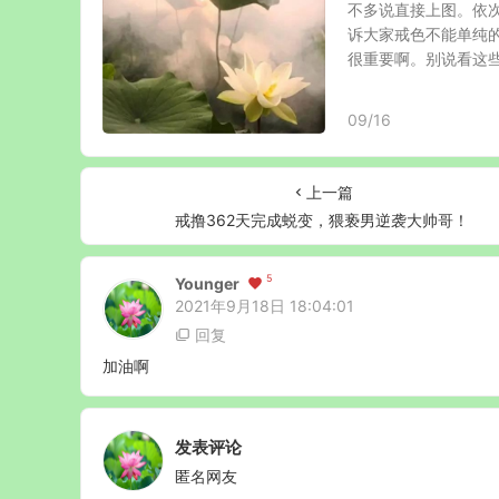
不多说直接上图。依次
诉大家戒色不能单纯
很重要啊。别说看这些戒
09/16
上一篇
戒撸362天完成蜕变，猥亵男逆袭大帅哥！
5
Younger
2021年9月18日 18:04:01
回复
加油啊
发表评论
匿名网友