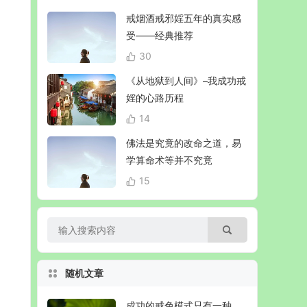
戒烟酒戒邪婬五年的真实感
受——经典推荐
30
《从地狱到人间》–我成功戒
婬的心路历程
14
佛法是究竟的改命之道，易
学算命术等并不究竟
15
随机文章
成功的戒色模式只有一种