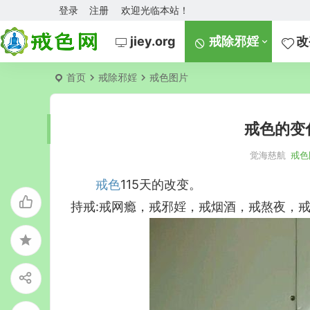
登录
注册
欢迎光临本站！
jiey.org
戒除邪婬
改
首页
戒除邪婬
戒色图片
戒色的变
觉海慈航
戒色
戒色
115天的改变。
持戒:戒网瘾，戒邪婬，戒烟酒，戒熬夜，