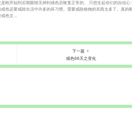
是刚开始到后期眼睛无神到戒色后恢复正常的。 只想生起你们的自信心 
的戒色还要戒除生活中许多的坏习惯。需要戒除格物的东西太多了。真的
色文...
下一篇
戒色66天之变化