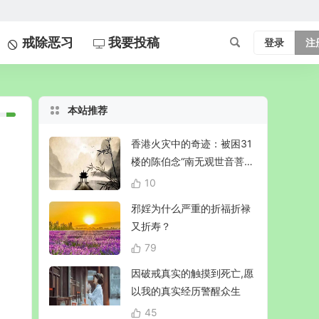
戒除恶习
我要投稿
登录
注
本站推荐
香港火灾中的奇迹：被困31
楼的陈伯念“南无观世音菩
萨”20小时奇迹生还！
10
邪婬为什么严重的折福折禄
又折寿？
79
因破戒真实的触摸到死亡,愿
以我的真实经历警醒众生
45