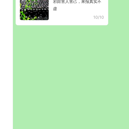
邪婬害人害己，果报真实不
虚
10/10