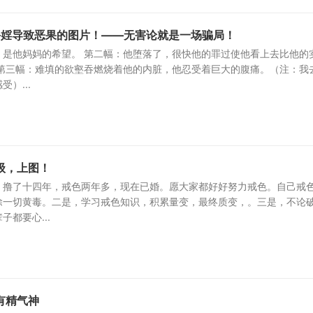
传手婬导致恶果的图片！——无害论就是一场骗局！
，是他妈妈的希望。 第二幅：他堕落了，很快他的罪过使他看上去比他的
 第三幅：难填的欲壑吞燃烧着他的内脏，他忍受着巨大的腹痛。（注：我
）...
级，上图！
，撸了十四年，戒色两年多，现在已婚。愿大家都好好努力戒色。自己戒
除一切黄毒。二是，学习戒色知识，积累量变，最终质变，。三是，不论
都要心...
有精气神