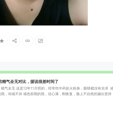
前精气全无对比，据说很差时间了
精气全无 这是12年11月照的，经常吃中药欲火粉身，眼睛都没有光泽 
的我，却戒不掉 戒色前期的我，信心满，刚恢复，脸上不自然的漏出坚持