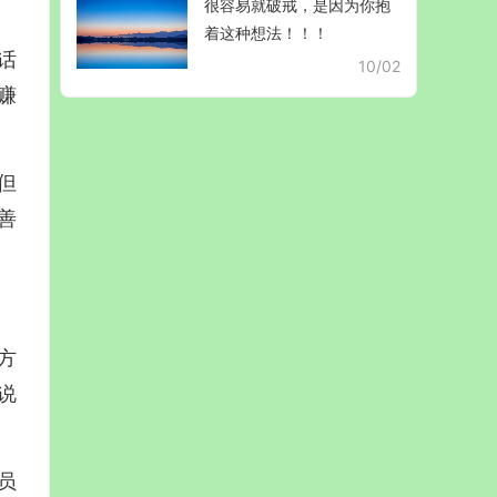
很容易就破戒，是因为你抱
着这种想法！！！
话
10/02
赚
但
善
方
说
员