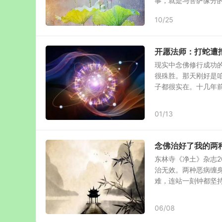
事，就是与菩萨缘分的开
10/25
开愿法师：打蛇遭
现实中念佛修行成功
很殊胜。那天刚好是
子都很实在。十几年前得
01/13
念佛治好了我的两
东林寺《净土》杂志2
治无效。两种恶病缠
难，连站一刻钟都坚持不
06/08