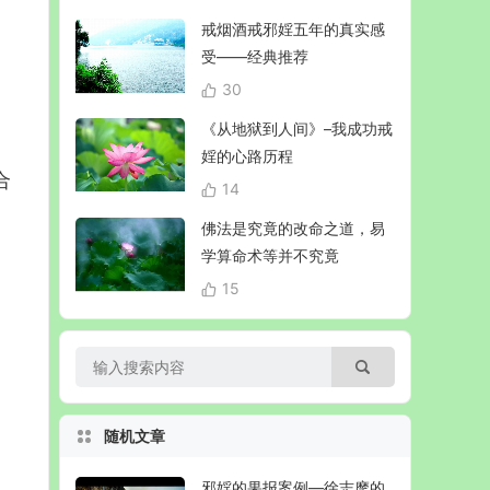
戒烟酒戒邪婬五年的真实感
受——经典推荐
30
《从地狱到人间》–我成功戒
婬的心路历程
 合
14
佛法是究竟的改命之道，易
学算命术等并不究竟
15
随机文章
邪婬的果报案例—徐志摩的