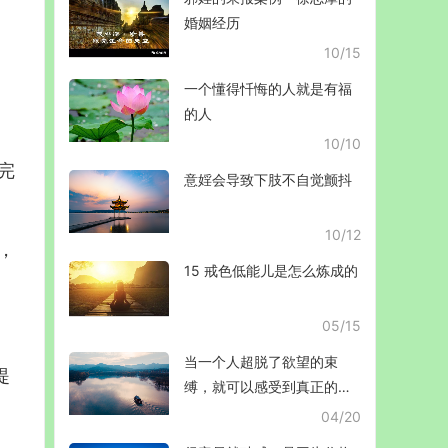
婚姻经历
10/15
一个懂得忏悔的人就是有福
的人
10/10
 完
意婬会导致下肢不自觉颤抖
10/12
 ，
15 戒色低能儿是怎么炼成的
05/15
当一个人超脱了欲望的束
 提
缚，就可以感受到真正的自
由和纯净的美好
04/20