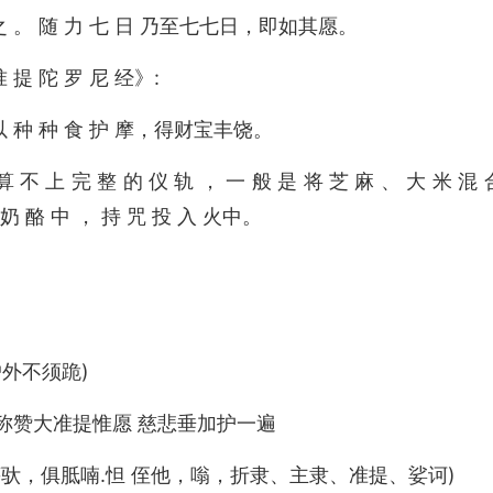
 烧 之 。 随 力 七 日 乃至七七日，即如其愿。
准 提 陀 罗 尼 经》:
日 以 种 种 食 护 摩，得财宝丰饶。
算 不 上 完 整 的 仪 轨 ， 一 般 是 将 芝 麻 、 大 米 混
和 奶 酪 中 ， 持 咒 投 入 火中。
户外不须跪)
称赞大准提惟愿 慈悲垂加护一遍
菩驮，俱胝喃.怛 侄他，嗡，折隶、主隶、准提、娑诃)