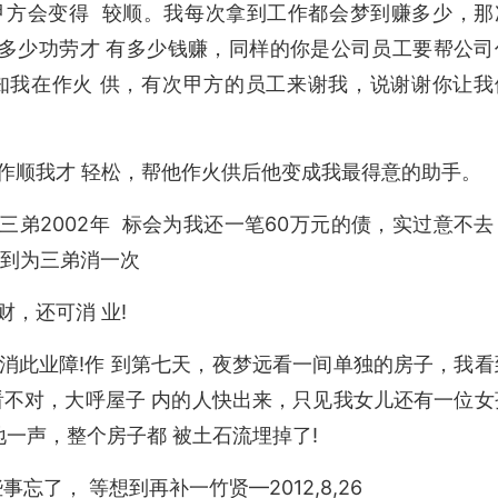
甲方会变得 较顺。我每次拿到工作都会梦到赚多少，那
见有多少功劳才 有多少钱赚，同样的你是公司员工要帮公司
知我在作火 供，有次甲方的员工来谢我，说谢谢你让我
作顺我才 轻松，帮他作火供后他变成我最得意的助手。
因三弟2002年 标会为我还一笔60万元的债，实过意不去
梦到为三弟消一次
，还可消 业!
消此业障!作 到第七天，夜梦远看一间单独的房子，我看
看不对，大呼屋子 内的人快出来，只见我女儿还有一位女
一声，整个房子都 被土石流埋掉了!
忘了， 等想到再补一竹贤—2012,8,26