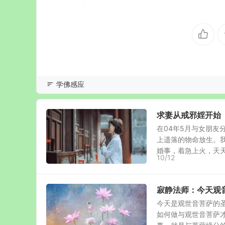
学佛感应
求妻从戒邪婬开始
在04年5月与女朋
上遗落的物命放生。
婚事，着急上火，天天催
10/12
寂静法师：今天观
今天是观世音菩萨的
如何做与观世音菩萨