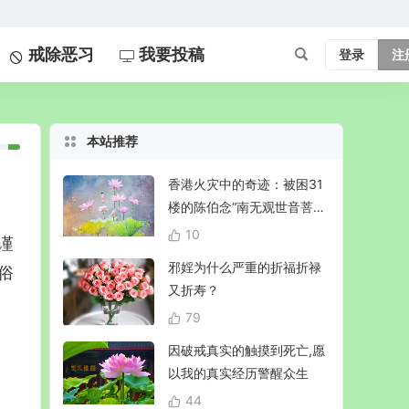
戒除恶习
我要投稿
登录
注
本站推荐
香港火灾中的奇迹：被困31
楼的陈伯念“南无观世音菩
萨”20小时奇迹生还！
10
 谨
邪婬为什么严重的折福折禄
 俗
又折寿？
79
因破戒真实的触摸到死亡,愿
以我的真实经历警醒众生
44