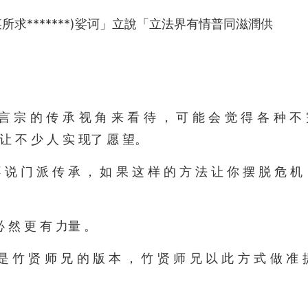
求*******)娑诃」立說「立法界有情普同滋潤供
言 宗 的 传 承 视 角 来 看 待 ， 可 能 会 觉 得 各 种 不
 让 不 少 人 实 现了 愿 望。
 说 门 派 传 承 ， 如 果 这 样 的 方 法 让 你 摆 脱 危 机
必 然 更 有 力量 。
是 竹 贤 师 兄 的 版 本 ， 竹 贤 师 兄 以 此 方 式 做 准