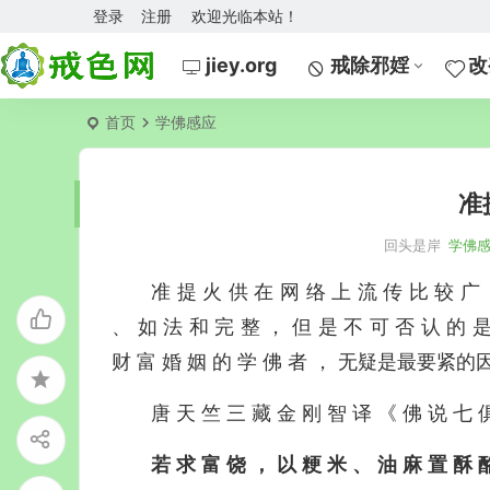
登录
注册
欢迎光临本站！
jiey.org
戒除邪婬
改
首页
学佛感应
准
回头是岸
学佛
准 提 火 供 在 网 络 上 流 传 比 较 广 
、 如 法 和 完 整 ， 但 是 不 可 否 认 的 
财 富 婚 姻 的 学 佛 者 ， 无疑是最要紧的
唐 天 竺 三 藏 金 刚 智 译 《 佛 说 七
若
求
富
饶
，
以
粳
米
、
油
麻
置
酥