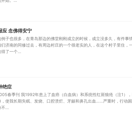
始。...
报应 念佛得安宁
的例子也很多，在青岛那边的佛堂刚刚成立的时候，成立没多久，有件事
咱们济南的同修过去，有周边村庄的一个很老实的人，在这个村子里住，
了一个...
种绝症
005春季刊 我1992年患上了血癌（白血病）和系统性红斑狼疮（注1）
身，使我长期失眠、发烧、口腔溃烂、牙龈和鼻孔出血……严重时，行动困
...