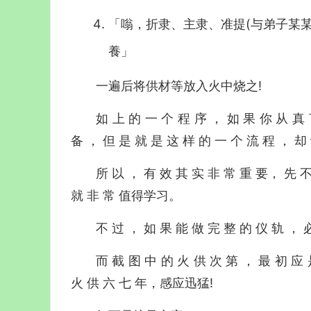
「嗡，折隶、主隶、准提(与弟子某某所
養」
一遍后将供材等放入火中烧之!
如 上 的 一 个 程 序 ， 如 果 你 从 真 
备 ， 但 是 就 是 这 样 的 一 个 流 程 ， 却
所 以 ， 有 效 其 实 非 常 重 要， 先 不
就 非 常 值得学习。
不 过 ， 如 果 能 做 完 整 的 仪 轨 ， 
而 截 图 中 的 火 供 次 第 ， 最 初 应 
火 供 六 七 年，感应迅猛!