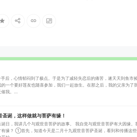
友分手后，心情郁闷到了极点。于是为了减轻失恋后的痛苦，遂天天到鱼市
我的一个要好莲友也随喜参加，我们一起放生。在那之后，我的父亲为了
我。...
音圣诞，这样做就与菩萨有缘！
圣诞日，我讲几个与观世音菩萨的故事。 我自觉与观世音菩萨有大因缘。
才有缘？ ①首先，知道今天是二月十九观世音菩萨圣诞，看到和传播这些