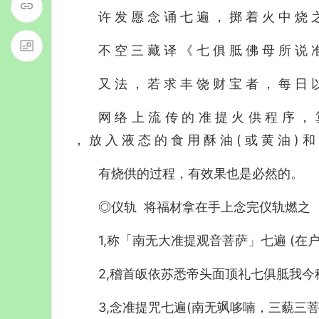
许 发 愿 念 诵 七 遍 ， 掷 着 火 中
不 空 三 藏 译 《 七 俱 胝 佛 母 所 说 
又 法 ， 若 求 丰 饶 财 宝 者 ， 每 
网 络 上 流 传 的 准 提 火 供 程 序 ， 
， 放 入 液 态 的 食 用 酥 油 ( 或 黄 油 ) 
有烧供的过程，有效果也是必然的。
◎仪轨 将福材拿在手上念完仪轨燃之
1,称「南无大准提观音菩萨」七遍 (在
2,稽首皈依苏悉帝头面顶礼七俱胝我今
3,念准提咒七遍(南无飒哆喃，三藐三