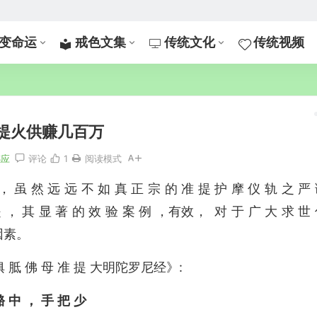
变命运
戒色文集
传统文化
传统视频
提火供赚几百万
感应
评论
1
阅读模式
， 虽 然 远 远 不 如 真 正 宗 的 准 提 护 摩 仪 轨 之 严
是 ， 其 显 著 的 效 验 案 例 ，有效， 对 于 广 大 求 世
因素。
 俱 胝 佛 母 准 提 大明陀罗尼经》:
酪
中
，
手
把
少