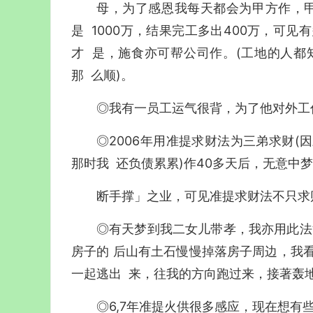
母，为了感恩我每天都会为甲方作，
是 1000万，结果完工多出400万，可
才 是，施食亦可帮公司作。(工地的人都
那 么顺)。
◎我有一员工运气很背，为了他对外工
◎2006年用准提求财法为三弟求财(
那时我 还负债累累)作40多天后，无意中
断手撑」之业，可见准提求财法不只求财
◎有天梦到我二女儿带孝，我亦用此法
房子的 后山有土石慢慢掉落房子周边，我
一起逃出 来，往我的方向跑过来，接著轰地
◎6,7年准提火供很多感应，现在想有些事