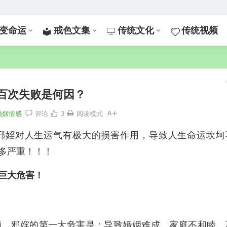
变命运
戒色文集
传统文化
传统视频
百次失败是何因？
婚姻情感
评论
3
阅读模式
邪婬对人生运气有极大的损害作用，导致人生命运坎坷
多严重！！！
巨大危害！
顺。邪婬的第一大危害是：导致婚姻难成、家庭不和睦、