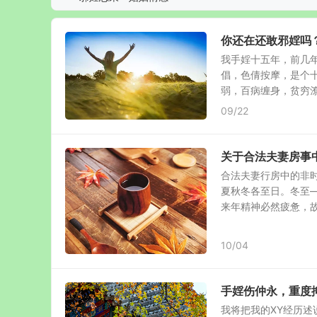
你还在还敢邪婬吗
我手婬十五年，前几
倡，色倩按摩，是个
弱，百病缠身，贫穷潦倒
09/22
关于合法夫妻房事
合法夫妻行房中的非时
夏秋冬各至日。冬至
来年精神必然疲惫，故色
10/04
手婬伤仲永，重度
我将把我的XY经历述