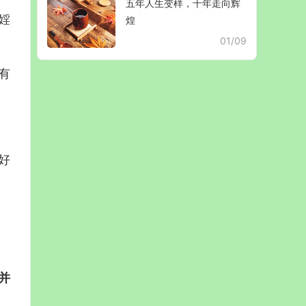
五年人生变样，十年走向辉
婬
煌
01/09
有
好
并