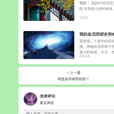
警醒！ 我的XY经历
段 在我很小的时候就..
10/17
我的血泪邪婬史和
我有着二十多年的邪
佛，黑暗的深井终于
努力和智慧。今天，把我
09/24
上一篇
我是如何戒邪婬的？
发表评论
匿名网友