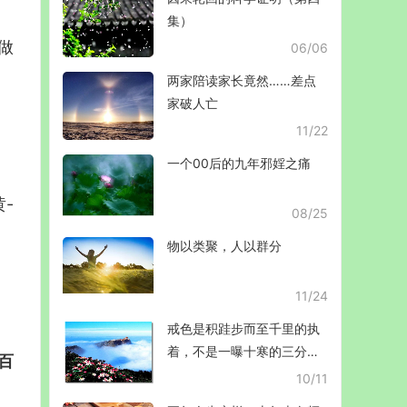
集）
做
06/06
两家陪读家长竟然……差点
家破人亡
11/22
一个00后的九年邪婬之痛
-
08/25
物以类聚，人以群分
11/24
戒色是积跬步而至千里的执
着，不是一曝十寒的三分钟
百
热度……
10/11