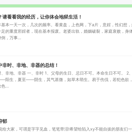
？请看看我的经历，让你体会地狱生活！
年基本一天一次，几次的频率。看黄盘，上色网，下a片，意婬，性幻想，
十足的重度邪婬者，现在基本报废。老婆出轨，婚姻破裂，家庭衰败，身
，万事...
中非时、非地、非器的总结！
、非地、非器 一、非时 1、父母的生日、忌日不可。本命生日不可。 2
——阳生，夏至——阴生，其气甚微，如草木萌生。易于伤伐，若犯色欲
...
抑郁
说给大家，可谓是字字见血，笔笔带泪!希望给陷入xy不能自拔的朋友们