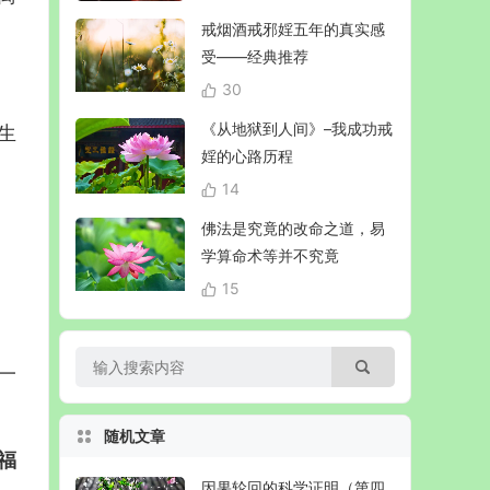
戒烟酒戒邪婬五年的真实感
受——经典推荐
30
《从地狱到人间》–我成功戒
生
婬的心路历程
14
佛法是究竟的改命之道，易
学算命术等并不究竟
15
一
随机文章
福
因果轮回的科学证明（第四