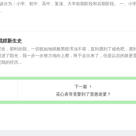
应该分为：小学、初中、高中、复读、大学前期阶段和后期阶段。 一、小
.
戒婬新生史
婬史，那时的我，一切犹如地狱般黑暗浑浊不堪，直到遇到了戒色吧，遇
照进了阳光，我一步一步努力地向上爬，终于走出来了，但是以后的路更
的经历...
下一篇
花心表哥竟娶到了贤惠老婆？