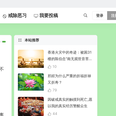
戒除恶习
我要投稿
登录
注
本站推荐
香港火灾中的奇迹：被困31
楼的陈伯念“南无观世音菩
萨”20小时奇迹生还！
10
不
邪婬为什么严重的折福折禄
又折寿？
79
因破戒真实的触摸到死亡,愿
以我的真实经历警醒众生
44
离