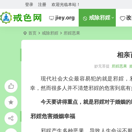
登录
注册
欢迎光临本站！
jiey.org
戒除邪婬
改
首页
戒除邪婬
邪婬恶果
相亲
妙无菩提
邪婬恶果
现代社会大众最容易犯的就是邪婬，
幸，然而很多人并不清楚邪婬的危害到底有
今天要讲得重点，就是邪婬对于婚姻的
邪婬危害婚姻幸福
邪婬产生多种恶果，导致人生命运不