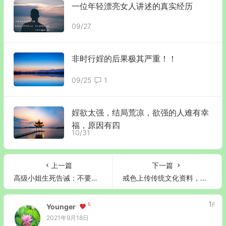
一位年轻漂亮女人讲述的真实经历
09/27
非时行婬的后果极其严重！！
09/25
1
婬欲太强，结局荒凉，欲强的人难有幸
福，原因有四
10/31
上一篇
下一篇
高级小姐生死告诫：不要指望安全套能防艾滋
戒色上传传统文化资料，意外收入万元
1
F
5
Younger
2021年9月18日