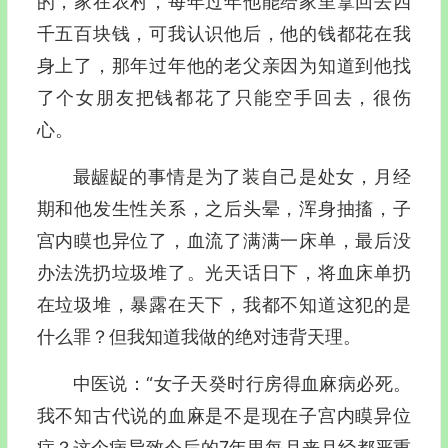
的，家在农村，每年过年他能给家里拿回去四
千五百块钱，可我认识他后，他的钱都花在我
身上了，那年过年他的老父亲因为知道到他找
了个女朋友把钱都花了只能空手回去，很伤
心。
最龌龊的事情是为了装自己是处女，月经
期和他发生性关系，之后头晕，浑身抽搐，子
宫内瞙也异位了，血流了满满一床单，最后没
办法洗扔垃圾堆了。光天话日下，将血床单扔
在垃圾堆，暴露在天下，我都不知道这犯的是
什么罪？但我知道我做的绝对违背天理。
中医说：“女子天癸时行房得血麻病必死。
我不知古代说的血麻是不是现在子宫内瞙异位
症？这个病导致今后的7年里每月来月经都严重