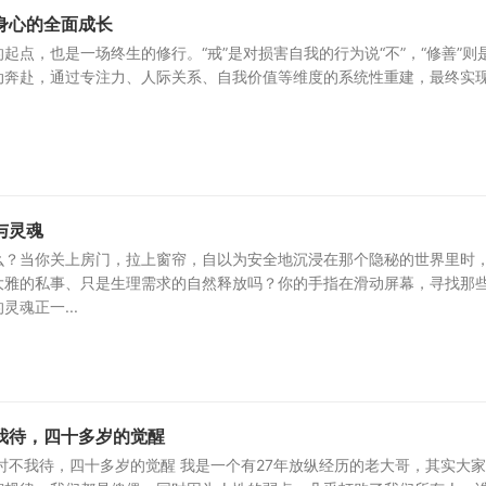
身心的全面成长
起点，也是一场终生的修行。“戒”是对损害自我的行为说“不”，“修善”则
动奔赴，通过专注力、人际关系、自我价值等维度的系统性重建，最终实
与灵魂
么？当你关上房门，拉上窗帘，自以为安全地沉浸在那个隐秘的世界里时
大雅的私事、只是生理需求的自然释放吗？你的手指在滑动屏幕，寻找那
魂正一...
我待，四十多岁的觉醒
时不我待，四十多岁的觉醒 我是一个有27年放纵经历的老大哥，其实大