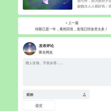
很可怜，因为面对宇
好色？人人都好色；谁不
03/03
上一篇
转眼已是一年，蓦然回首，发现已经改变太多！
发表评论
匿名网友
昵称