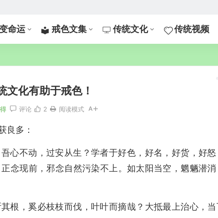
变命运
戒色文集
传统文化
传统视频
统文化有助于戒色！
心得
评论
2
阅读模式
获良多：
；吾心不动，过安从生？学者于好色，好名，好货，好怒
，正念现前，邪念自然污染不上。如太阳当空，魍魉潜消
断其根，奚必枝枝而伐，叶叶而摘哉？大抵最上治心，当