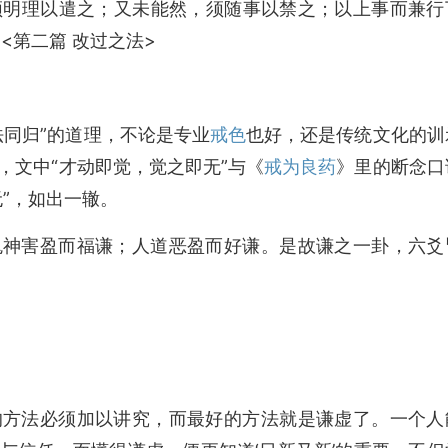
须明理以遣之；又未能然，须随事以禁之；以上事而兼行
<第二篇 改过之法>
法同归”的道理，不论是专业
戒色
也好，还是传统文化的训
，文中“才动即觉，觉之即无”与《
戒为良药
》里的断念口
”，如出一辙。
鬼神害盈而福谦；人道恶盈而好谦。是故谦之一卦，六爻
的方法必须加以讲究，而最好的方法就是谦虚了。一个人