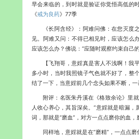
早会来临的，到时就是验证你觉悟高低的
《
戒为良药
》77季
《长阿含经》：阿难问佛：在您灭度
见。阿难又问：不得已相见时，应该怎么
应该怎么办？佛说：“应随时观察约束自己的
【飞翔哥，意婬真是害人不浅啊！我
多小时，当时我照镜子气色就不好了，整
结了一下，当意婬前几个念头如果不断，一
附评：名医朱丹溪在《格致余论》里就
人收心养心，其旨深矣。”意婬就是暗漏，
词，那就是“磨血”，对方一点点磨你的血，
同样地，意婬就是在“磨精”，一点点