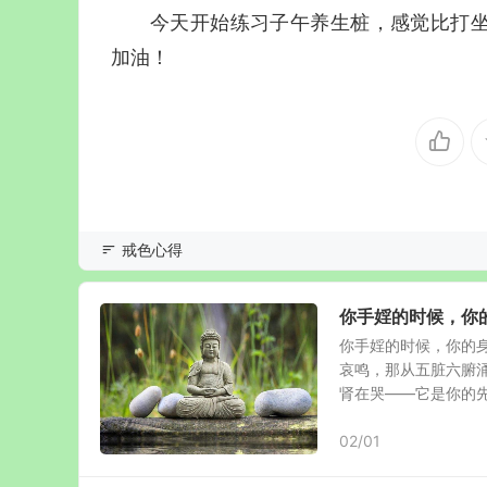
今天开始练习子午养生桩，感觉比打
加油！
戒色心得
你手婬的时候，你
你手婬的时候，你的
哀鸣，那从五脏六腑
肾在哭——它是你的先天
02/01