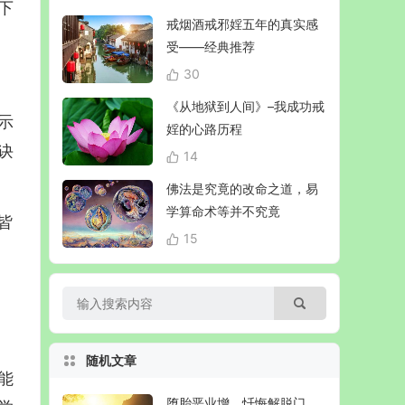
下
戒烟酒戒邪婬五年的真实感
受——经典推荐
30
《从地狱到人间》–我成功戒
示
婬的心路历程
诀
14
佛法是究竟的改命之道，易
学算命术等并不究竟
皆
15
随机文章
能
堕胎恶业增，忏悔解脱门