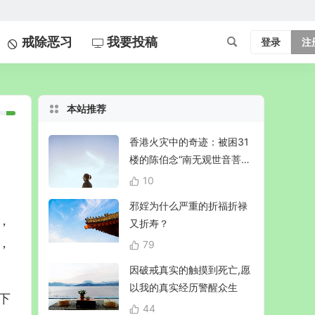
戒除恶习
我要投稿
登录
注
本站推荐
香港火灾中的奇迹：被困31
楼的陈伯念“南无观世音菩
萨”20小时奇迹生还！
10
邪婬为什么严重的折福折禄
，
又折寿？
，
79
因破戒真实的触摸到死亡,愿
以我的真实经历警醒众生
下
44