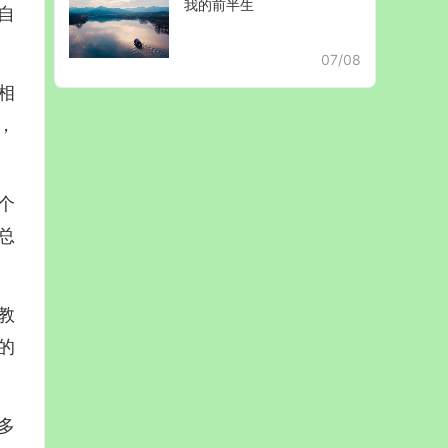
我的前半生
自
07/08
相
，
个
总
教
的
多