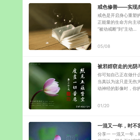
戒色修善——实现
戒色是开启身心重塑的
正能量的生命方向主
“被动戒断”到“主动...
05/08
被邪婬窃走的光阴
你可知自己正在做什
当真以为这只是无伤
动神经的影像时，你的灵
01/20
一混又一年，时不
分享一 一混又一年，