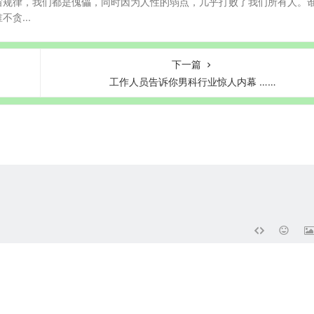
宙规律，我们都是傀儡，同时因为人性的弱点，几乎打败了我们所有人。
贪...
下一篇
工作人员告诉你男科行业惊人内幕 ……