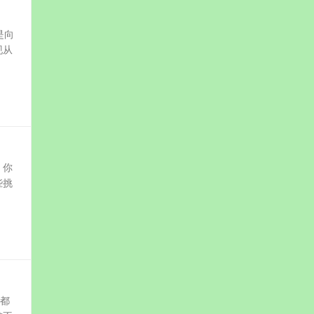
是向
现从
，你
些挑
家都