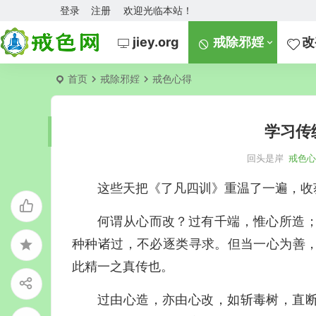
登录
注册
欢迎光临本站！
jiey.org
戒除邪婬
改
首页
戒除邪婬
戒色心得
学习传
回头是岸
戒色
这些天把《了凡四训》重温了一遍，收
何谓从心而改？过有千端，惟心所造
种种诸过，不必逐类寻求。但当一心为善
此精一之真传也。
过由心造，亦由心改，如斩毒树，直