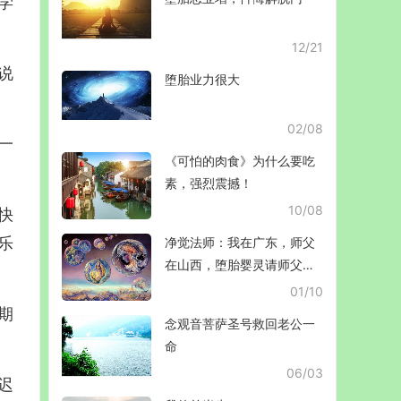
学
12/21
说
堕胎业力很大
02/08
一
《可怕的肉食》为什么要吃
素，强烈震撼！
10/08
快
乐
净觉法师：我在广东，师父
在山西，堕胎婴灵请师父超
拔，婴灵能到吗？
01/10
期
念观音菩萨圣号救回老公一
命
06/03
迟