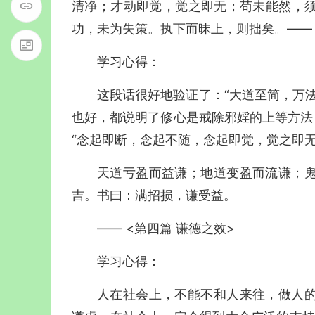
清净；才动即觉，觉之即无；苟未能然，
功，未为失策。执下而昧上，则拙矣。—— 
学习心得：
这段话很好地验证了：“大道至简，万
也好，都说明了修心是戒除邪婬的上等方法
“念起即断，念起不随，念起即觉，觉之即无
天道亏盈而益谦；地道变盈而流谦；
吉。书曰：满招损，谦受益。
—— <第四篇 谦德之效>
学习心得：
人在社会上，不能不和人来往，做人