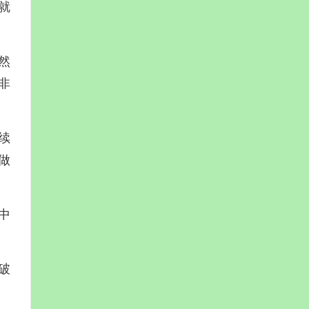
就
然
非
续
做
中
破