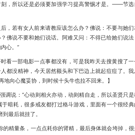
时刻，所以还是必须要加强学习提高警惕才是。——节选
之后，若有女人前来请教应该怎么办？佛说：不要与她们
办？佛说不要和她们说话。阿难又问：不得已给她们说法
内心。”
平时看一部电影一点事都没有，可是我昨天去搜黄搜了一
个人都没精神，今天居然额头和下巴边上就起痘痘了。我
再地向心魔妥协，到时候十头牛也拉不回来。】
强调说：“心动则相火亦动，动则精自走，所以圣贤只是
属于暗耗，很多戒友都打过格斗游戏，里面有一个很经典
磨到最后就挂了。
磨你的精量条，一点点耗你的肾精，最后身体就会垮掉，很