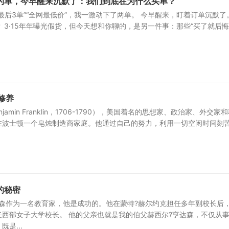
冲动下的单，今早醒来沉默了：我们到底在为什么买单？
最后3单”“全网最低价”，我一激动下了两单。 今早醒来，盯着订单沉默了
 3·15年年曝光假货，但今天想和你聊的，是另一件事：那些“买了就后悔
修养
jamin Franklin，1706-1790），美国着名的思想家、政治家、外交家
在波士顿一个皂烛制造商家庭。他通过自己的努力，利用一切空闲时间刻
的秘密
达森作为一名教育家，他是成功的。他在蒙特?赫尔约克担任多年副校长后
任西部女子大学校长。 他的父亲也就是我的伯父赫西尔?亨达森，不仅从
是...