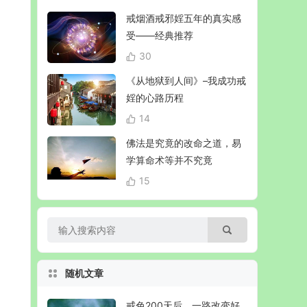
戒烟酒戒邪婬五年的真实感
受——经典推荐
30
《从地狱到人间》–我成功戒
婬的心路历程
14
佛法是究竟的改命之道，易
学算命术等并不究竟
15
随机文章
戒色200天后，一路改变好