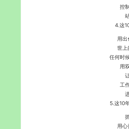
控
4.这
用出
世上
任何时
用
工
5.这1
用心