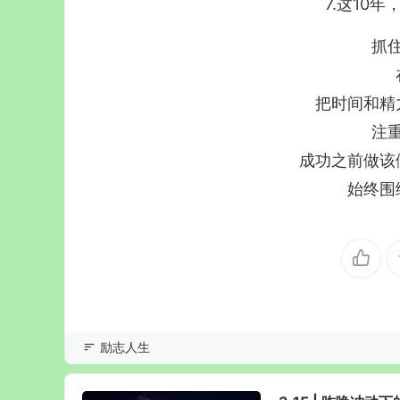
7.这10
抓
把时间和精
注
成功之前做该
始终围
励志人生