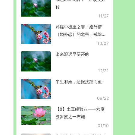
转
11/27
邪婬中极重之罪：婚外情
（婚外恋）的危害、戒除和
解脱
10/07
出来混迟早要还的
12/31
半生邪婬，恶报接踵而至
09/22
【8】土豆经验八——六度
波罗蜜之一布施
01/10