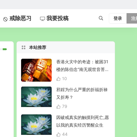
戒除恶习
我要投稿
登录
注
本站推荐
香港火灾中的奇迹：被困31
楼的陈伯念“南无观世音菩
萨”20小时奇迹生还！
10
邪婬为什么严重的折福折禄
又折寿？
79
因破戒真实的触摸到死亡,愿
以我的真实经历警醒众生
44