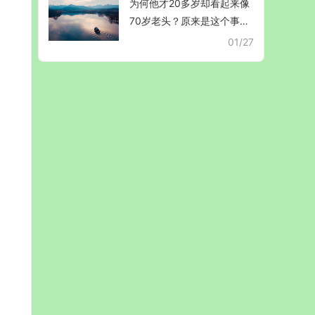
为何他才20多岁却看起来像
70岁老头？原来是这个事害
惨了他！
01/27