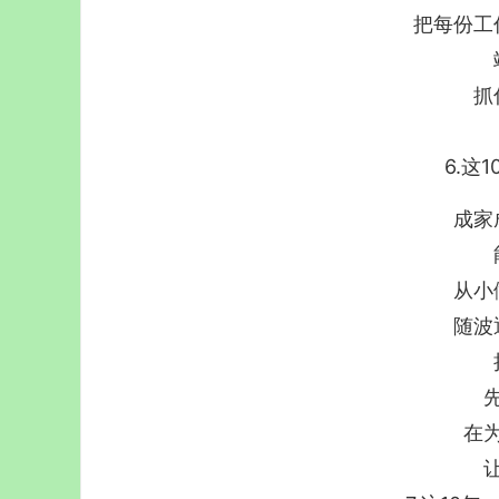
把每份工
抓
6.这
成家
从小
随波
在