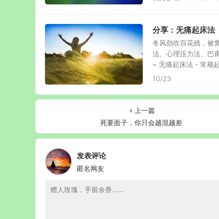
分享：无痛起床法
冬风劲吹百花残，被
法、心理压力法、巴
~ 无痛起床法 - 常规起床
10/23
上一篇
死要面子，你只会越混越差
发表评论
匿名网友