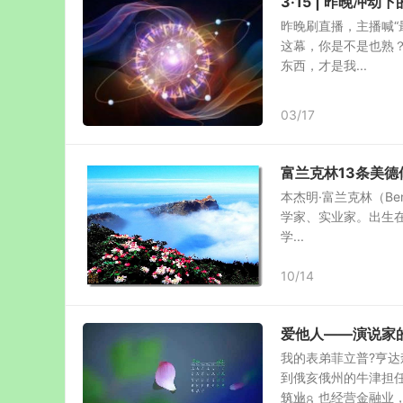
3·15 | 昨晚
昨晚刷直播，主播喊“
这幕，你是不是也熟？
东西，才是我...
03/17
富兰克林13条美德
本杰明·富兰克林（Ben
学家、实业家。出生
学...
10/14
爱他人――演说家
我的表弟菲立普?亨
到俄亥俄州的牛津担
筑业，也经营金融业，既
11/08