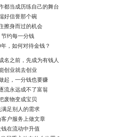
作都当成历练自己的舞台
端好信誉那个碗
住擦身而过的机会
节约每一分钱
10年，如何对待金钱？
成名之前，先成为有钱人
能创业就去创业
做起，一分钱也要赚
逐流永远成不了富翁
把废物变成宝贝
先满足别人的需求
为客户服务上做文章
让钱在流动中升值