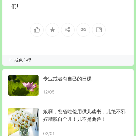
们!
戒色心得
专业戒者有自己的日课
12/05
娘啊，您省吃俭用供儿读书，儿绝不邪
婬糟践自个儿！儿不是禽兽！
02/01