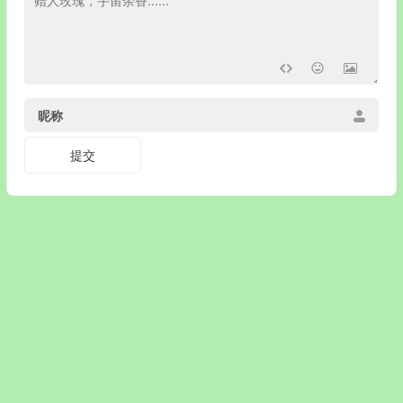
昵称
© 戒色网 www.jiey.org www.jiesew.com www.jiexy.com