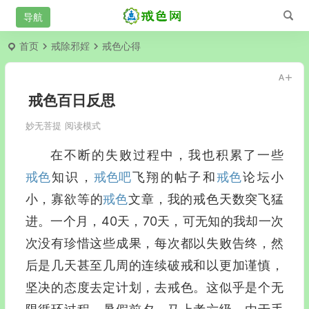
首页
戒除邪婬
戒色心得
戒色百日反思
妙无菩提
阅读模式
在不断的失败过程中，我也积累了一些
戒色
知识，
戒色吧
飞翔的帖子和
戒色
论坛小
小，寡欲等的
戒色
文章，我的戒色天数突飞猛
进。一个月，40天，70天，可无知的我却一次
次没有珍惜这些成果，每次都以失败告终，然
后是几天甚至几周的连续破戒和以更加谨慎，
坚决的态度去定计划，去戒色。这似乎是个无