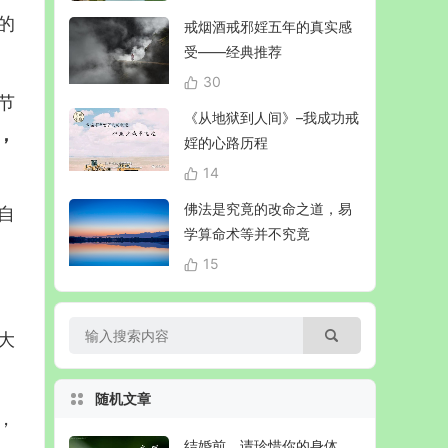
的
戒烟酒戒邪婬五年的真实感
受——经典推荐
30
节
《从地狱到人间》–我成功戒
，
婬的心路历程
14
佛法是究竟的改命之道，易
自
学算命术等并不究竟
15
大
随机文章
，
结婚前，请珍惜你的身体