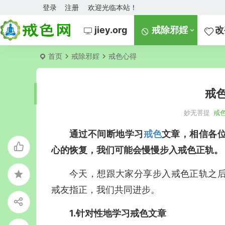
登录
注册
欢迎光临本站！
jiey.org
戒除邪婬
改
首页
戒除邪婬
戒色心得
戒
妙无菩提
戒
通过不间断地学习
戒色
文章，相信各
心的恢复，我们可能会慢慢步入戒色正轨。
今天，想跟大家分享步入戒色正轨之
戒友指正，我们共同进步。
1.针对性地学习戒色文章