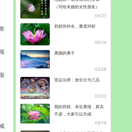
（写给未婚的女性朋友）
09/27
邪婬伤仲永，重度抑郁
攻
09/24
现
离婚的勇子
03/28
面
宽运法师：放生分为三品
03/22
我的邪婬、杀生果报，真实
不虚，大家引以为戒
09/19
戒