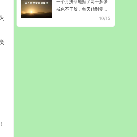
一个月拼命地贴了两千多张
戒色不干胶，每天贴到零晨
两三点，得美满姻缘
为
10/15
类
！