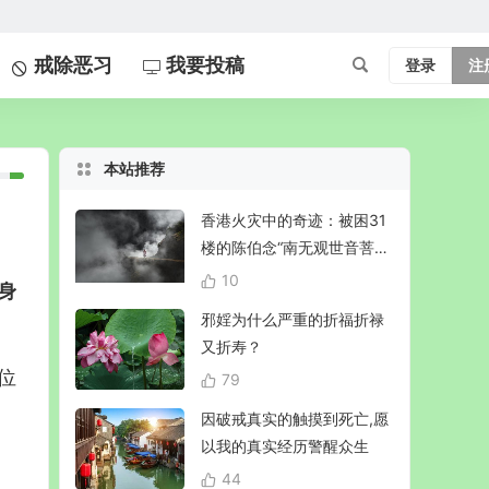
戒除恶习
我要投稿
登录
注
本站推荐
香港火灾中的奇迹：被困31
楼的陈伯念“南无观世音菩
萨”20小时奇迹生还！
10
身
邪婬为什么严重的折福折禄
又折寿？
位
79
因破戒真实的触摸到死亡,愿
以我的真实经历警醒众生
44