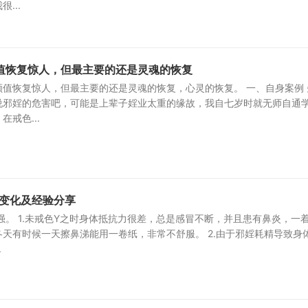
...
值恢复惊人，但最主要的还是灵魂的恢复
值恢复惊人，但最主要的还是灵魂的恢复，心灵的恢复。 一、自身案例 
说邪婬的危害吧，可能是上辈子婬业太重的缘故，我自七岁时就无师自通
戒色...
的变化及经验分享
强。 1.未戒色Y之时身体抵抗力很差，总是感冒不断，并且患有鼻炎，一
天有时候一天擦鼻涕能用一卷纸，非常不舒服。 2.由于邪婬耗精导致身
.