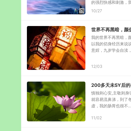
的强烈快感和刺激，我很
10/27
世界不再黑暗，颜
我的世界不再黑暗，颜
以我的切身经历来说
意婬，九岁学会自渎，在
12/03
200多天未SY后
慎独则心安,主敬则身
就容易流鼻涕，到了冬
虚，我的肠胃也很不..
11/02