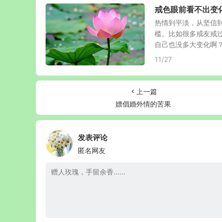
戒色眼前看不出变
热情到平淡，从坚信
槛。比如很多戒友戒
自己也没多大变化啊？感
11/27
上一篇
嫖倡婚外情的苦果
发表评论
匿名网友