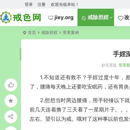
登录
注册
欢迎光临本站！
jiey.org
戒除邪婬
改
首页
戒除邪婬
受害案例
手婬
妙无菩提
受害
1.不知道还有救不？手婬过度十年，
了，腰痛每天晚上还要吃安眠药，还有胃炎
2.想想当时两边腰痛，用手轻锤以下
前几天连着撸了三天看了一星期片子。。
左右。望引以为戒。哦对了这种事以前也发