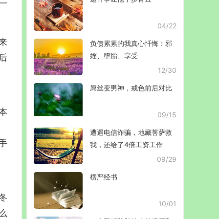
一
04/22
来
负债累累的我真心忏悔：邪
婬、堕胎、享受
后
12/30
屌丝变男神，戒色前后对比
本
09/15
遭遇电信诈骗，地藏菩萨救
手
我，还给了4倍工资工作
09/29
楞严经书
冬
10/01
么