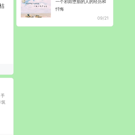
一个邪婬堕胎的人的经历和
枯
忏悔
09/21
，手
年筑