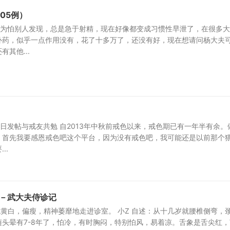
05例）
因为怕别人发现，总是急于射精，现在好像都变成习惯性早泄了，在很多
补药，似乎一点作用没有，花了十多万了，还没有好，现在想请问杨大夫
其他...
今日发帖与戒友共勉 自2013年中秋前戒色以来，戒色期已有一年半有余。
，首先我要感恩戒色吧这个平台，因为没有戒色吧，我可能还是以前那个
..
病－武大夫侍诊记
色黄白，偏瘦，精神萎靡地走进诊室。 小Z 自述：从十几岁就腰椎侧弯，
头晕有7-8年了，怕冷，有时胸闷，特别怕风，易着凉。舌象是舌尖红，