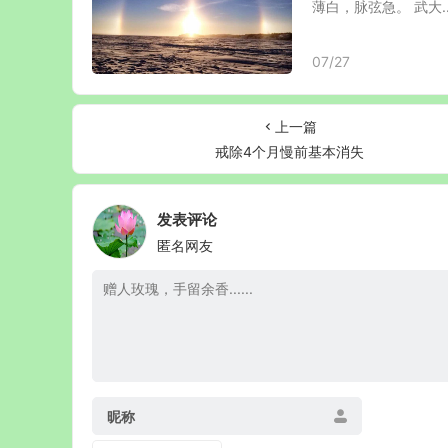
薄白，脉弦急。 武大..
07/27
上一篇
戒除4个月慢前基本消失
发表评论
匿名网友
昵称