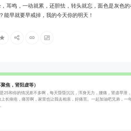
晕，耳鸣，一动就累，还胆怯，转头就忘，面色是灰色的
？能早就要早戒掉，我的今天你的明天！
不聚焦，肾阳虚等）
我也是25和你的情况差不多啊，每天昏昏沉沉，浑身无力，腰痛，肾虚早泄
脸上长痤疮，痛苦啊，家里也让我去相亲，好痛苦。一起加油吧兄弟，一
.