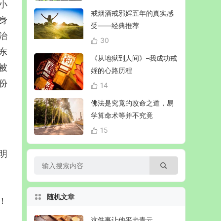
小
戒烟酒戒邪婬五年的真实感
身
受——经典推荐
治
30
东
《从地狱到人间》–我成功戒
被
婬的心路历程
份
14
佛法是究竟的改命之道，易
学算命术等并不究竟
15
明
随机文章
！
这件事让他平步青云