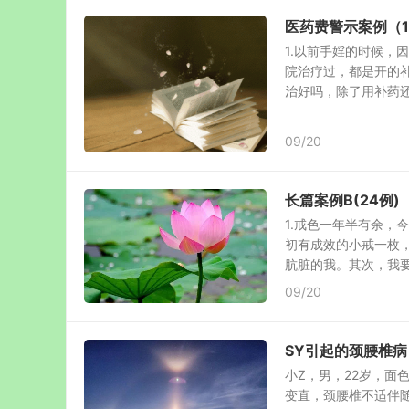
医药费警示案例（1
1.以前手婬的时候，
院治疗过，都是开的
治好吗，除了用补药还有
09/20
长篇案例B(24例)
1.戒色一年半有余，
初有成效的小戒一枚
肮脏的我。其次，我要.
09/20
SY引起的颈腰椎
小Z，男，22岁，面
变直，颈腰椎不适伴随