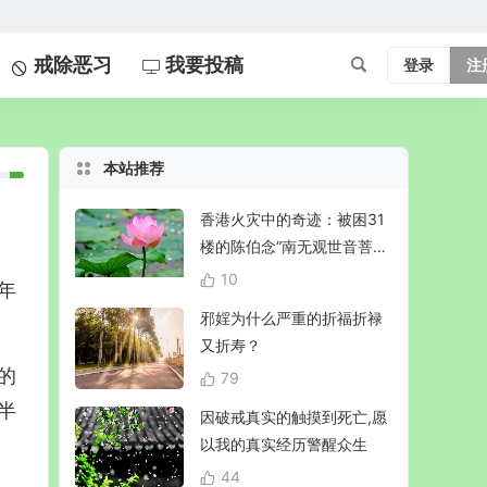
戒除恶习
我要投稿
登录
注
本站推荐
香港火灾中的奇迹：被困31
楼的陈伯念“南无观世音菩
萨”20小时奇迹生还！
10
年
邪婬为什么严重的折福折禄
又折寿？
的
79
半
因破戒真实的触摸到死亡,愿
以我的真实经历警醒众生
44