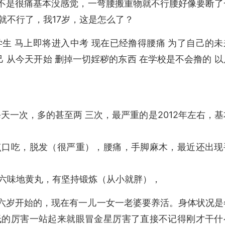
物不是很痛基本没感觉，一弯腰搬重物就不行腰好像要断了
就不行了，我17岁，这是怎么了？
学生 马上即将进入中考 现在已经撸得腰痛 为了自己的未
己 从今天开始 删掉一切婬秽的东西 在学校是不会撸的 以
每天一次，多的甚至两 三次，最严重的是2012年左右，基
。
点口吃，脱发（很严重），腰痛，手脚麻木，最近还出现
六味地黄丸，有坚持锻炼（从小就胖），
六岁开始的，现在有一儿一女一老婆要养活。身体状况是
低的厉害一站起来就眼冒金星厉害了直接不记得刚才干什