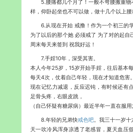
5.腰痛都几个月了！一般不弯腰搬重
样，仰卧起坐也不可以做，做十几个以上腰
6.从现在开始 戒撸！作为一个初三的
为了以后的那个她 必须戒了 为了对的起自
周末每天来签到 祝我好运！
7.手婬10年，深受其害。
本人今年25岁，15岁开始手婬，往后基本
每天4次，仗着自己年轻，现在才知道危害
现在记忆力减退，反应迟钝，有时候还有
足骨头疼，右眼皮跳，
（自己怀疑有糖尿病）最近半年一直在服用
8.年轻的兄弟快
戒色吧
。我三十一岁十
天一吹冷风浑身凉透了老感冒，夏天血压