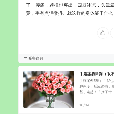
了。腰痛，颈椎也突出，四肢冰凉，头晕
黄，手有点轻微抖。就这样的身体能干什么
受害案例
手婬案例6例（眼
手婬案例5里） 1.
脚冰冷，反应迟钝，
基，走起！ 2.撸了十..
10/04