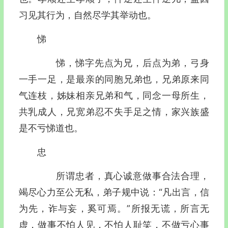
习见其行为，自然尽学其举动也。
悌
悌，悌字先点为兄，后点为弟，弓身
一手一足，是最亲的同胞兄弟也，兄弟原来同
气连枝，姊妹相亲兄弟和气，同念一母所生，
共乳成人，兄宽弟忍不失手足之情，家兴族盛
是不亏悌道也。
忠
所谓忠者，真心诚意做事合法合理，
竭尽心力至公无私，弟子规中说：“凡出言，信
为先，诈与妄，奚可焉。”所报无谎，所言无
虚，做事不怕人见，不怕人耻笑，不做亏心事