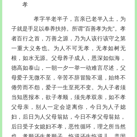
孝
孝字半老半子，言亲已老半入土，为
子就是手足以奉养扶持。所谓“百善孝为先”。孝
者百行之首，万善之源，乃为人该行该守之第
一重大义务也。为人不可无孝，无孝如树无
根，如水无源。父母养子成人，恩深如似海，
德高如泰山，一朝一夕一举一动难言尽述，父
母爱子无微不至，辛苦不辞冒险不退，始终不
倦劳而不怨，爱子一生至死不变。为人子者须
当知恩报本，欲子孝顺，须先孝双亲，如不孝
父母亲，别人一定会逆离你，今日为人子媳
妇，后日为人父母翁姑，今日不孝父母翁姑，
后日受子女媳妇不孝，恶性循环，理之所当然
也。孝顺还生孝顺子，忤逆还生忤逆儿，盖因