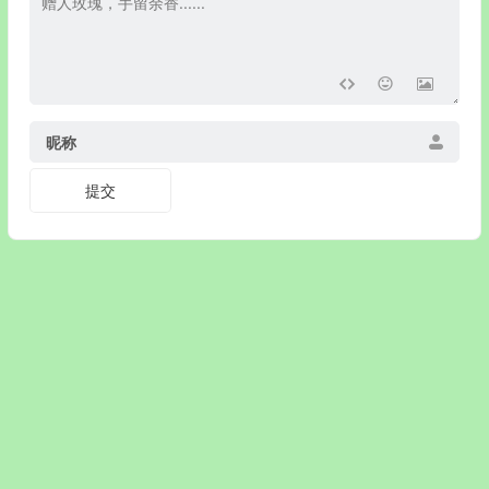
昵称
© 戒色网 www.jiey.org www.jiesew.com www.jiexy.com