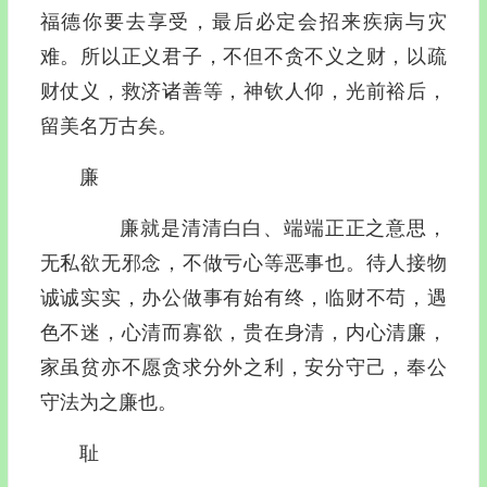
福德你要去享受，最后必定会招来疾病与灾
难。所以正义君子，不但不贪不义之财，以疏
财仗义，救济诸善等，神钦人仰，光前裕后，
留美名万古矣。
廉
廉就是清清白白、端端正正之意思，
无私欲无邪念，不做亏心等恶事也。待人接物
诚诚实实，办公做事有始有终，临财不苟，遇
色不迷，心清而寡欲，贵在身清，内心清廉，
家虽贫亦不愿贪求分外之利，安分守己，奉公
守法为之廉也。
耻