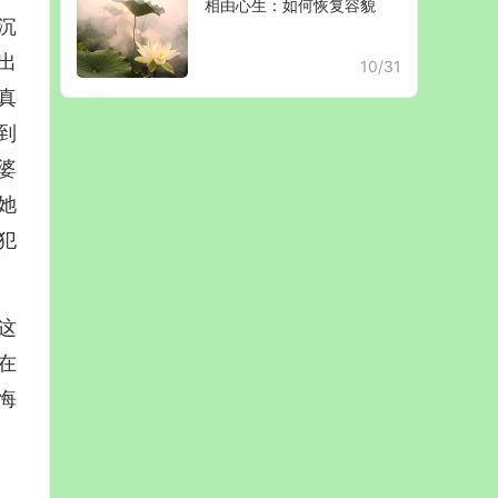
相由心生：如何恢复容貌
沉
出
10/31
真
到
婆
她
犯
这
在
悔