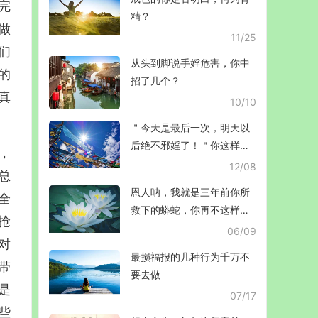
完
精？
做
11/25
们
从头到脚说手婬危害，你中
的
招了几个？
真
10/10
＂今天是最后一次，明天以
后绝不邪婬了！＂你这样骗
，
了自己多久！
12/08
总
恩人呐，我就是三年前你所
全
救下的蟒蛇，你再不这样
抢
做，后果不堪设想啊
06/09
对
最损福报的几种行为千万不
带
要去做
是
07/17
些