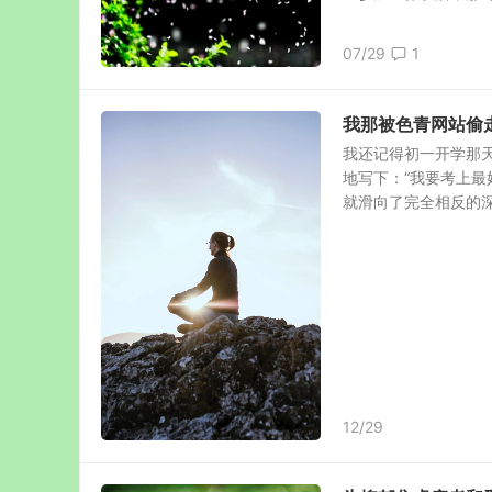
07/29
1
我那被色青网站偷
我还记得初一开学那
地写下：“我要考上最
就滑向了完全相反的深渊
12/29