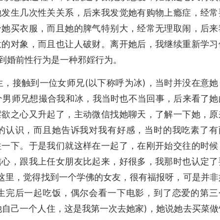
她发生几次性关关系，后来我发觉她有购物上瘾症，经常
给她买衣服，而且她的脾气特别大，经常无理取闹，后来
意的对象，而且也让人破财。离开她后，我继续重新学习
到婚前性行为是一种邪婬行为。
生，接触到一位女师兄(以下称呼为冰)，当时并没在意她
一个男师兄想撮合我和冰，我当时也不当回事，后来看了她
婬欲之心又升起了，主动微信找她聊天，了解一下她，原
的认识，而且她告诉我对我有好感，当时的我吃素了有
往一下。于是我们就这样在一起了，在刚开始交往的时候
信心，跟我上任女朋友比起来，好很多，我那时也认定了
到这里，觉得找到一个学佛的女友，很有福报呀，可是并非
生完后一起吃饭，偶尔会看一下电影，到了恋爱的第三
她自己一个人住，这是我第一次去她家)，她说她去买菜做