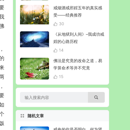
要
戒烟酒戒邪婬五年的真实感
受——经典推荐
我
30
佛
《从地狱到人间》–我成功戒
婬的心路历程
，
14
的
佛法是究竟的改命之道，易
来
学算命术等并不究竟
两
15
，
要
如
个
随机文章
饭
戒色的你是否明白，何为肾