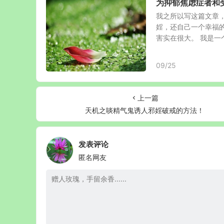
为抑郁焦虑症者和
我之所以写这篇文章
婬，还自己一个幸福
害实在很大。 我是一个
09/25
上一篇
天机之啖精气鬼诱人邪婬破戒的方法！
发表评论
匿名网友