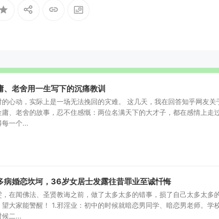
庸、老舍用一生写下的沉痛教训
时的心动，实际上是一场无法挽回的灾难。 这几天，我在回答知乎网友关
金庸、老舍的故事，忍不住感慨：两位名满天下的大才子，都在感情上走
一个...
多病婚恋坎坷，36岁女居士发露往昔罪业至诚忏悔
雯，在闻佛法、圣贤教诲之前，做了太多太多的错事，损了自己太多太多
望大家能警醒！ 1.邪淫业：初中的时候就暗恋男同学、暗恋男老师。学
二...