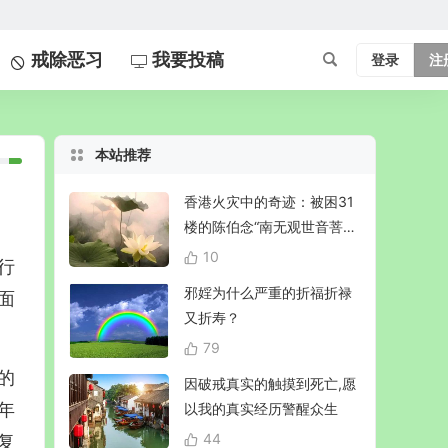
戒除恶习
我要投稿
登录
注
本站推荐
香港火灾中的奇迹：被困31
楼的陈伯念“南无观世音菩
萨”20小时奇迹生还！
10
行
邪婬为什么严重的折福折禄
面
又折寿？
79
的
因破戒真实的触摸到死亡,愿
年
以我的真实经历警醒众生
44
复