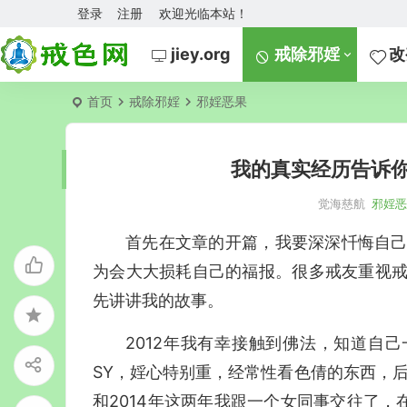
登录
注册
欢迎光临本站！
jiey.org
戒除邪婬
改
首页
戒除邪婬
邪婬恶果
我的真实经历告诉
觉海慈航
邪婬
首先在文章的开篇，我要深深忏悔自己
为会大大损耗自己的福报。很多戒友重视戒
先讲讲我的故事。
2012年我有幸接触到佛法，知道自
SY，婬心特别重，经常性看色倩的东西，后
和2014年这两年我跟一个女同事交往了