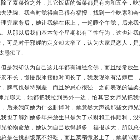
且除了素菜馆之外，其它饭店的饭菜都是有肉和五辛，吃
她去洗碗。我当时觉得自己很有福报，找到一个吃素和会
处理完家务后，她让我躺在床上，一起睡个午觉，后来我
系。从那以后我们基本每个星期都有了性行为，这也让我
法，可是对于邪婬的定义却太窄了，认为大家是恋人，是
太愚痴了。
，但是我却认为自己这几年都有诵经念佛，而且经常放生
好景不长，慢慢跟冰接触时间长了，我发现冰有洁癖症，
话，脾气也是特别差，而且妒忌心很强，之前表现的温柔
师兄聊天，她都把我拉到另外一边，怕其它女师兄把我
了，后来我问她为什么删掉时，她竟然大声说那些女师兄
且我也了解到她多年来放生只是为了求财和工作顺利，没
师兄抢物命放，她认为自己放得越多，福报越大，所以总
她总是在挑剔饭菜不好吃，而且菜稍微迟上了，她就骂那