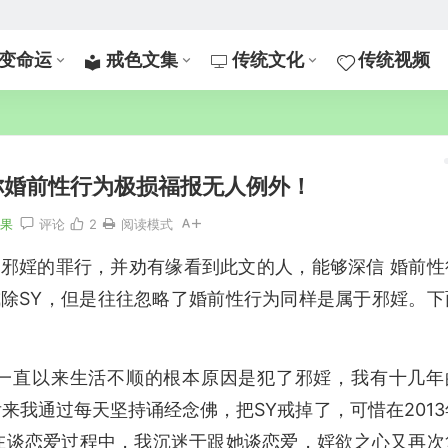
变命运
戒色文集
传统文化
传统视频
你婚前性行为极损福报无人例外！
恶果
评论
2
阅读模式
邪婬的罪行，并劝有缘看到此文的人，能够深信 婚前性
除SY，但是往往忽略了婚前性行为同样是属于邪婬。下
己一直以来生活不顺的根本原因是犯了邪婬，我有十几年
来我通过每天坚持诵经念佛，把SY戒掉了，可惜在2013
，在谈恋爱过程中，我沉迷于跟她谈恋爱，婬欲之心又再次