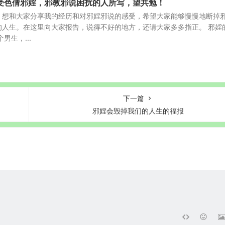
受色倩邪婬，邪教邪说困扰的人所写，望共勉！
，想和大家分享我的经历和对邪婬邪说的感受，希望大家能够慢慢地断掉
的人生。在这里向大家报告，说得不好的地方，还请大家多多指正。 邪婬
男生，...
下一篇
邪婬会毁掉我们的人生的福报