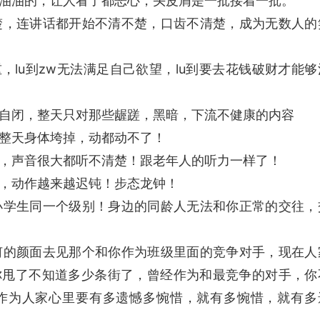
天到晚油油的，让人看了都恶心，头皮屑是一批接着一批。
不清不楚，连讲话都开始不清不楚，口齿不清楚，成为无数人的
u越重，lu到zw无法满足自己欲望，lu到要去花钱破财才能够
晚黑暗自闭，整天只对那些龌蹉，黑暗，下流不健康的内容
，一整天身体垮掉，动都动不了！
始失聪，声音很大都听不清楚！跟老年人的听力一样了！
越慢，动作越来越迟钝！步态龙钟！
智商与小学生同一个级别！身边的同龄人无法和你正常的交往，
没有任何的颜面去见那个和你作为班级里面的竞争对手，现在人
你甩了不知道多少条街了，曾经作为和最竞争的对手，你
作为人家心里要有多遗憾多惋惜，就有多惋惜，就有多