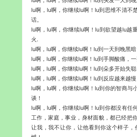
lu啊，lu啊，你继续lu啊！lu到头发一
lu啊，lu啊，你继续lu啊！lu到思维
话。
lu啊，lu啊，你继续lu啊！lu到欲望越l
火.
lu啊，lu啊，你继续lu啊！lu到一天到
lu啊，lu啊，你继续lu啊！lu到手脚酸痛
lu啊，lu啊，你继续lu啊！lu到朵多开
lu啊，lu啊，你继续lu啊！lu到反应越来
lu啊，lu啊，你继续lu啊！lu到你的
谈！
lu啊，lu啊，你继续lu啊！lu到你都
工作，家庭，事业，身材面貌，都已经把
让我，我不让你，让他看到你这个样子，