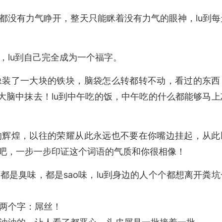
连眼睛都没有力气睁开，整天只能眯着没有力气的眼神，lu到每
发福，lu到自己完全成为一个福字。
大脑就像装了一大块的铁块，脑袋怎么转都转不动，看过的东西
大脑中抹去！lu到中午吃的饭，中午吃的什么都能够马上
。
你以往的辉煌，以往的荣耀从此永远也不要在你嘴边挂起，从此
u吧，一步一步印证这个词语的气质和你很相像！
上下都是臭味，都是sao味，lu到身边的人个个都想离开粪坑
写着两个字：屌丝！