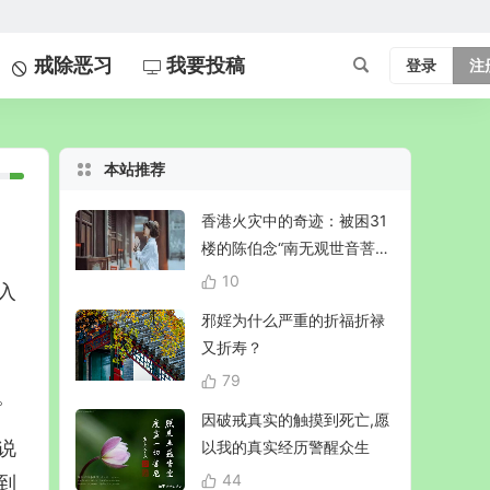
戒除恶习
我要投稿
登录
注
本站推荐
香港火灾中的奇迹：被困31
楼的陈伯念“南无观世音菩
萨”20小时奇迹生还！
10
入
邪婬为什么严重的折福折禄
又折寿？
79
。
因破戒真实的触摸到死亡,愿
说
以我的真实经历警醒众生
44
到