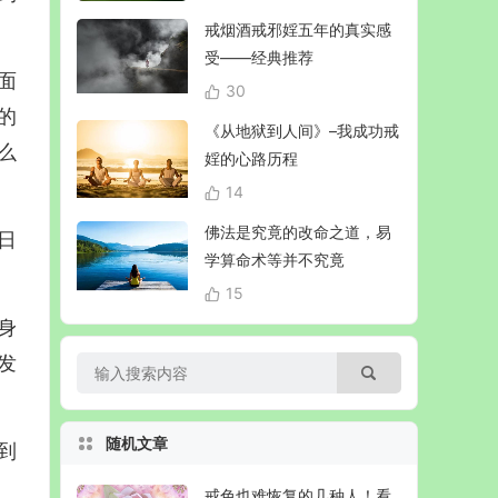
戒烟酒戒邪婬五年的真实感
受——经典推荐
面
30
的
《从地狱到人间》–我成功戒
么
婬的心路历程
14
佛法是究竟的改命之道，易
日
学算命术等并不究竟
15
身
发
随机文章
到
戒色也难恢复的几种人！看