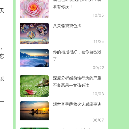
看有你没！
天
10/05
八关斋戒戒色法
11/25
，
你的福报很好，被你自己毁
忘
了！
09/22
深度分析婚前性行为的严重
以
不良恶果—女孩必读
10/03
一
观世音菩萨救火灾感应事迹
06/07