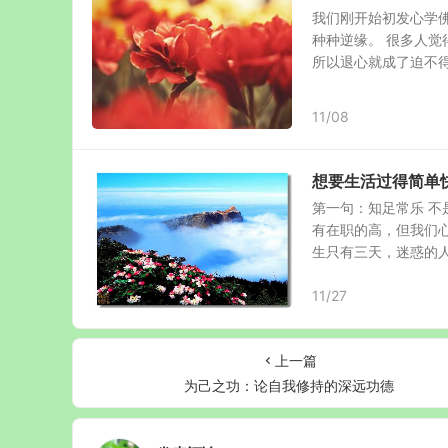
我们刚开始初发心学
种种逆缘。 很多人
所以退心就成了迫不得已
11/08
想要生活过得简单
第一句：知足常乐 
有在职的高，但我们心
生只有三天，迷惑的人活
11/27
上一篇
为己之功：论自我修持的深远功德