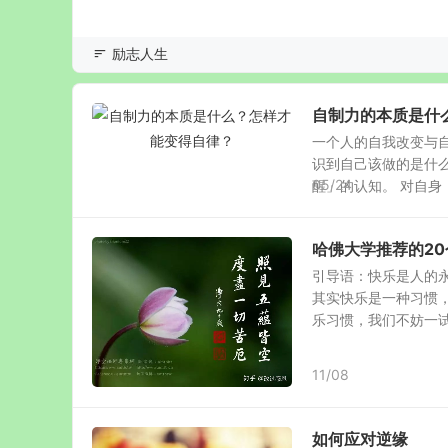
励志人生
自制力的本质是什
一个人的自我改变与
识到自己该做的是什
05/24
醒」的认知。 对自身：
哈佛大学推荐的2
引导语：快乐是人的
其实快乐是一种习惯，
乐习惯，我们不妨一试。 
11/08
如何应对逆缘