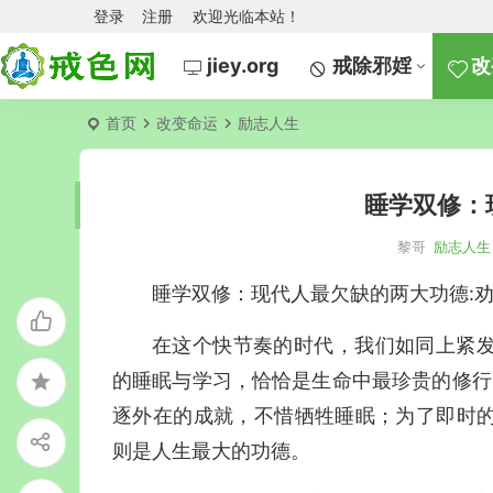
登录
注册
欢迎光临本站！
jiey.org
戒除邪婬
改
首页
改变命运
励志人生
睡学双修：
黎哥
励志人生
睡学双修：现代人最欠缺的两大功德:
在这个快节奏的时代，我们如同上紧
的睡眠与学习，恰恰是生命中最珍贵的修行？
逐外在的成就，不惜牺牲睡眠；为了即时
则是人生最大的功德。