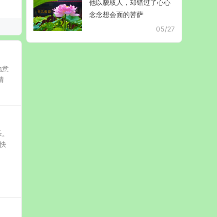
他以貌取人，却错过了心心
念念想会面的菩萨
05/27
地意
清
乐。
快