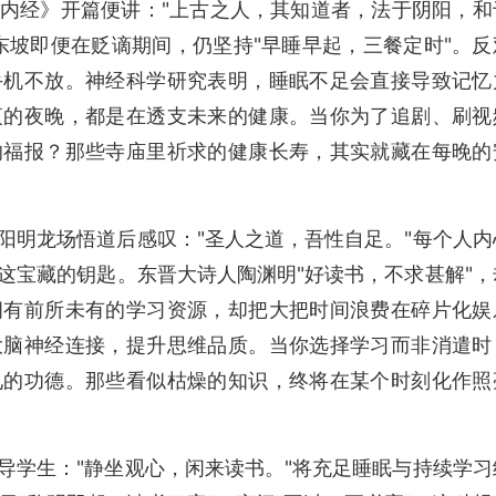
内经》开篇便讲："上古之人，其知道者，法于阴阳，和
东坡即便在贬谪期间，仍坚持"早睡早起，三餐定时"。反
手机不放。神经科学研究表明，睡眠不足会直接导致记忆
夜的夜晚，都是在透支未来的健康。当你为了追剧、刷视
的福报？那些寺庙里祈求的健康长寿，其实就藏在每晚的
阳明龙场悟道后感叹："圣人之道，吾性自足。"每个人内
这宝藏的钥匙。东晋大诗人陶渊明"好读书，不求甚解"，
拥有前所未有的学习资源，却把大把时间浪费在碎片化娱
大脑神经连接，提升思维品质。当你选择学习而非消遣时
见的功德。那些看似枯燥的知识，终将在某个时刻化作照
导学生："静坐观心，闲来读书。"将充足睡眠与持续学习