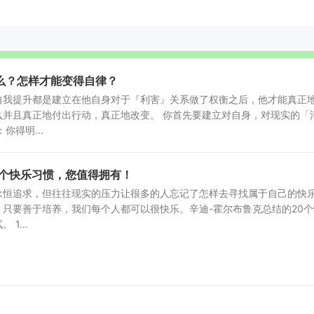
么？怎样才能变得自律？
自我提升都是建立在他自身对于『利害』关系做了权衡之后，他才能真正
么并且真正地付出行动，真正地改变。 你首先要建立对自身，对现实的「
你得明...
0个快乐习惯，您值得拥有！
永恒追求，但往往现实的压力让很多的人忘记了怎样去寻找属于自己的快
只要善于培养，我们每个人都可以很快乐。辛迪-霍尔布鲁克总结的20个
1...