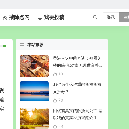
戒除恶习
我要投稿
登录
注
本站推荐
香港火灾中的奇迹：被困31
楼的陈伯念“南无观世音菩
萨”20小时奇迹生还！
10
邪婬为什么严重的折福折禄
视
又折寿？
追
79
实
因破戒真实的触摸到死亡,愿
以我的真实经历警醒众生
44