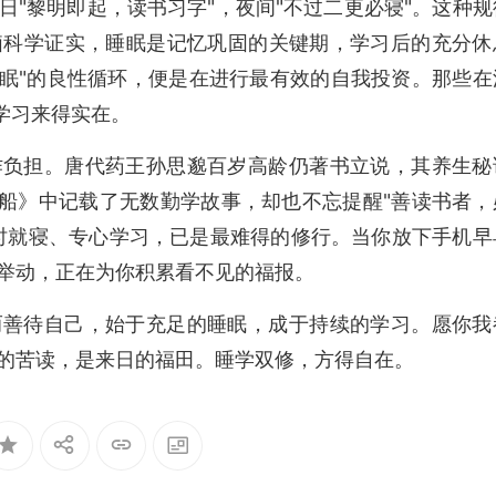
"黎明即起，读书习字"，夜间"不过二更必寝"。这种规
脑科学证实，睡眠是记忆巩固的关键期，学习后的充分休
睡眠"的良性循环，便是在进行最有效的自我投资。那些在
学习来得实在。
作负担。唐代药王孙思邈百岁高龄仍著书立说，其养生秘
航船》中记载了无数勤学故事，却也不忘提醒"善读书者，
时就寝、专心学习，已是最难得的修行。当你放下手机早
举动，正在为你积累看不见的福报。
而善待自己，始于充足的睡眠，成于持续的学习。愿你我
的苦读，是来日的福田。睡学双修，方得自在。