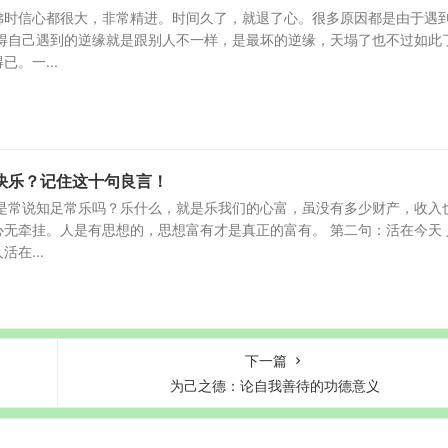
佛时信心都很大，非常精进。时间久了，就退了心。很多原因都是由于遇
觉得自己遇到的逆缘就是跟别人不一样，是最坏的逆缘，天塌了也不过如此
。一...
快乐？记住这十句良言！
不是常说知足常乐吗？乐什么，就是乐我们的心富，虽没有多少财产，收入
无牵挂。人是有思想的，思想富有才是真正的富有。 第二句：活在今天 
在...
下一篇
为己之德：论自我善待的功德意义