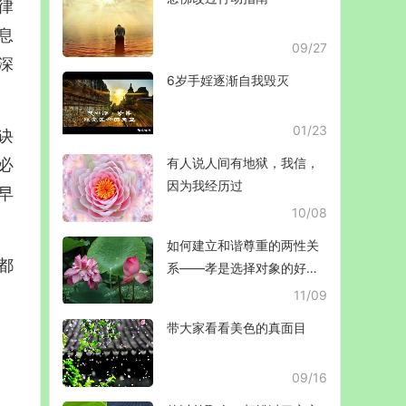
律
息
09/27
深
6岁手婬逐渐自我毁灭
01/23
诀
必
有人说人间有地狱，我信，
因为我经历过
早
10/08
如何建立和谐尊重的两性关
都
系——孝是选择对象的好法
宝
11/09
带大家看看美色的真面目
09/16