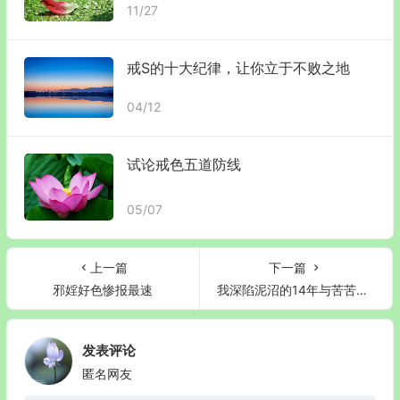
11/27
戒S的十大纪律，让你立于不败之地
04/12
试论戒色五道防线
05/07
上一篇
下一篇
邪婬好色惨报最速
我深陷泥沼的14年与苦苦追寻戒色方法的8年
发表评论
匿名网友