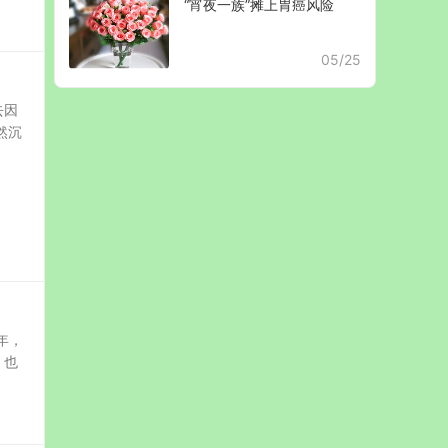
“宵夜一族”摊上胃癌风险
05/25
去因
然沉
年，
，也