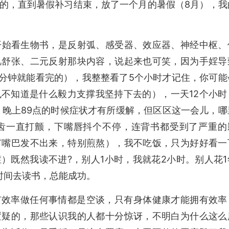
的，直到暑假补习结束，放了一个月的暑假（8月），我
开始看生物书，是反射弧、感受器、效应器、神经中枢、
肌舒张、二元反射那块内容，说起来也可笑，因为手婬导
0分钟就能看完的），我整整看了5个小时才记住，你可能
不知道是什么毅力支撑我坚持下去的），一天12个小时
、晚上89点的时候症状才有所缓解，但区区这一会儿，哪
齿一直打颤，下嘴唇抖个不停，连背书都受到了严重的
节嘴巴发不出来，特别煎熬），我不吃饭，只为好好看一
）既然我读不进?，别人1小时，我就花2小时。别人花1
时间去读书，总能成功。
有效率做任何事情都是空谈，只有身体健康才能拥有效率
置疑的，那些认识我的人都十分惊讶，不明白为什么这么