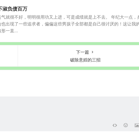
不淑负债百万
运气就很不好，明明很用功又上进，可是成绩就是上不去。 年纪大一点，
边也出现了一些追求者，偏偏这些男孩子全部都是自己很讨厌的！这让我
一直...
下一篇
破除意婬的三招