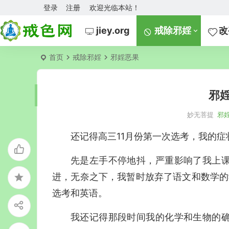
登录
注册
欢迎光临本站！
jiey.org
戒除邪婬
改
首页
戒除邪婬
邪婬恶果
邪
妙无菩提
邪
还记得高三11月份第一次选考，我的
先是左手不停地抖，严重影响了我上
进，无奈之下，我暂时放弃了语文和数学的
选考和英语。
我还记得那段时间我的化学和生物的