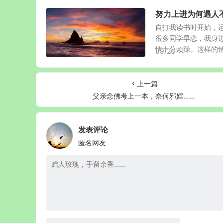
努力上进为何遇人
自打我读书时开始，
很多同学早恋，我身
情十分烦躁。这样的情形
09/25
上一篇
父亲念佛考上一本，奈何邪婬……
发表评论
匿名网友