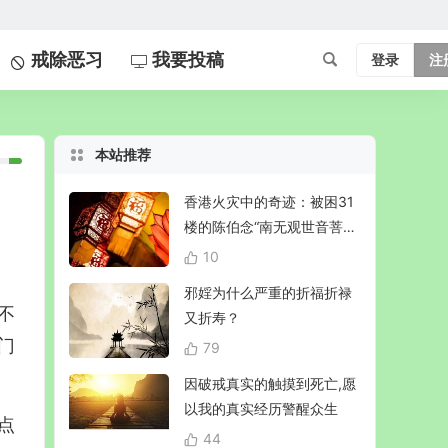
戒除恶习
我要投稿
登录
注
本站推荐
香港火灾中的奇迹：被困31
楼的陈伯念“南无观世音菩
萨”20小时奇迹生还！
10
邪婬为什么严重的折福折禄
不
又折寿？
门
79
因破戒真实的触摸到死亡,愿
以我的真实经历警醒众生
点
44