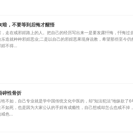
灰暗，不要等到后悔才醒悟
害，走在戒邪婬路上的人。把自己的经历写出来一是要发露忏悔，忏悔过
快乐造就种种邪婬恶业;二是以自己的邪婬恶果现身说教，希望那些至今仍
不得...
粉碎性骨折
牲不如，自己专业就是学中国传统文化中医的，却“知法犯法”地纵欲了6
生不如死，也是因为大家公认的手婬有成瘾性，自己想戒却怎么也戒不掉
色...