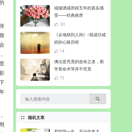
的
戒烟酒戒邪婬五年的真实感
受——经典推荐
30
传
致
《从地狱到人间》–我成功戒
婬的心路历程
会
14
，
佛法是究竟的改命之道，易
里
学算命术等并不究竟
影
15
下
年
，
随机文章
用
邪婬毁一生，不论你多大，