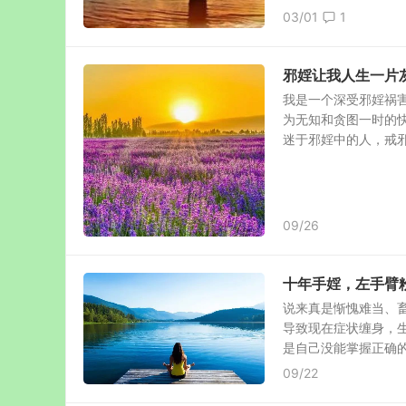
03/01
1
邪婬让我人生一片
我是一个深受邪婬祸
为无知和贪图一时的
迷于邪婬中的人，戒邪婬
09/26
十年手婬，左手臂
说来真是惭愧难当、畜
导致现在症状缠身，
是自己没能掌握正确的戒
09/22