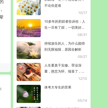
的
不论你是谁
，
10/17
辈
10多年的邪婬者告诉你：人
生一旦有了婬，一切美好都
毁掉
08/31
持续放生的人，为什么能得
到无限福报，原因全解析
09/27
人生要真干实修。罪业深
重，慈悲为怀。报喜了，真
的是双胞胎
12/10
体考大专生的苦果
女
。
05/14