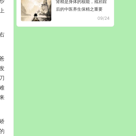
纱
肾精是身体的核能，戒邪婬
后的中医养生保精之重要
上
09/24
右
爸
发
刀
难
来
矫
的