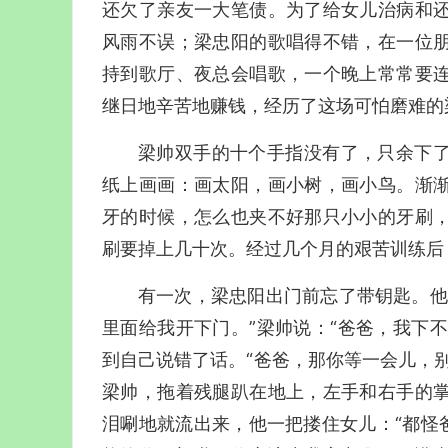
还欠了亲友一大笔债。为了给女儿治病和
风雨不误；梁忠阳的歌唱得不错，在一位
持到歌厅、夜总会唱歌，一个晚上常常要
继日地辛苦地赚钱，经历了这场可怕磨难的
梁帅双手的十个手指没有了，只余下
纸上画画：画太阳，画小树，画小鸟。渐
牙的时候，怎么也夹不好那只小小的牙刷
刷要掉上几十次。经过几个月的艰苦训练后
有一次，梁忠阳出门前忘了带钥匙。他
里面给我开下门。”梁帅说：“爸爸，我下不
到自己说错了话。“爸爸，那你等一会儿，
梁帅，拖着残腿趴在地上，左手和右手的
泪唰地就流出来，他一把搂住女儿：“都怪