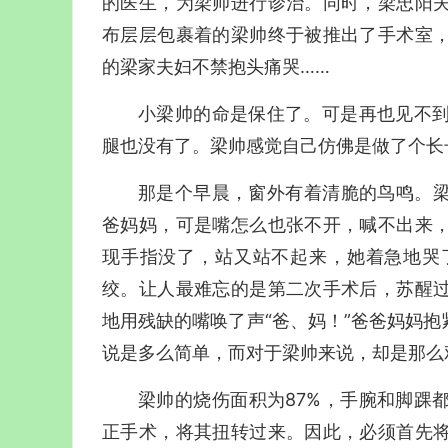
的医生，为梁帅进行诊治。同时，梁忠阳
布层层包裹着的梁帅终于被推出了手术室
的梁家夫妇不禁抱头痛哭……
小梁帅的命是保住了。可是再也见不到
腿也没有了。梁帅感觉自己仿佛是做了个长
那是个早晨，窗外有着清脆的鸟鸣。
爸妈妈，可是嘴怎么也张不开，喊不出来
现手指没了，站又站不起来，她着急地哭
绞。让人最难忘的是第二次手术后，苏醒
地用残缺的嘴唤了声“爸、妈！”爸爸妈妈
说是多么简单，而对于梁帅来说，却是那么
梁帅的烧伤面积为87%，手腕和脚踝
正手术，将其扭转过来。因此，必须首先