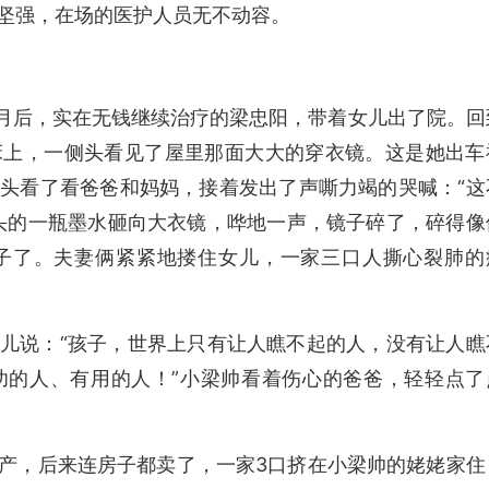
坚强，在场的医护人员无不动容。
个月后，实在无钱继续治疗的梁忠阳，带着女儿出了院。回
床上，一侧头看见了屋里那面大大的穿衣镜。这是她出车
头看了看爸爸和妈妈，接着发出了声嘶力竭的哭喊：“这
头的一瓶墨水砸向大衣镜，哗地一声，镜子碎了，碎得像
子了。夫妻俩紧紧地搂住女儿，一家三口人撕心裂肺的
儿说：“孩子，世界上只有让人瞧不起的人，没有让人瞧
功的人、有用的人！”小梁帅看着伤心的爸爸，轻轻点了
产，后来连房子都卖了，一家3口挤在小梁帅的姥姥家住