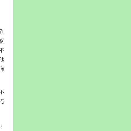
到
祸
不
他
痛
不
点
，