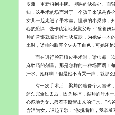
皮瓣，重新植到手腕、脚踝的缺损处。而
知，这手术的场面对于一个孩子来说是多
女儿一起走进了手术室。懂事的小梁帅，
心的恐惧，强作镇定地安慰父母：“爸爸妈
帅的背部就被割掉七块皮肤，为她做手术
来时，梁帅的脸完全失去了血色，可她还是
而在进行脸部植皮手术时，梁帅每一
麻醉药的剂量。那是怎样的一种场面啊！
汗水。她疼啊！但是她不肯哭一声，就那么
有一次手术后，梁帅的脸像个大雪球
药劲完全过去后，因为疼痛，梁帅的汗水一
心疼地为女儿擦着不断冒出来的汗水。“爸
含泪为女儿唱起了歌：“你挑着担，我牵着