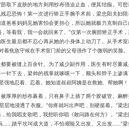
背部取下皮肤的地方则用纱布强迫止血，便其结痂。可想
么残忍恐怖！第一次进行矫正手腕手术前，梁忠阳夫妇陪
知道爸爸妈妈见她害怕会更担心，所以她就极力克制自己
妈，等着我，我一会就回来了。”仅第一次腕部矫正手术，
的医生最后都不忍心再从她的小身体上动刀了。从手术室
对着焦急守候在手术室门前的父母强作了个微弱的笑脸。
次都要被缝上百余针。为了减少副作用，医生有时尽量减
每一针下去，梁帅的残掌就哆嗦一下，额头和脖子上渗满
坚强地忍着、忍着。她知道叔叔阿姨是在救她、帮她啊！
，被厚厚的纱布裹着，只有鼻子上插了两个胶破管。麻醉
层层地浸透了衣服。“你疼就叫出声吧，别硬挺着。”梁忠
爸，给我唱支歌吧，我想听你唱《敢问路在何方》。”梁忠
马……踏平坎坷成大道，不怕艰险又出发、又出发……”梁