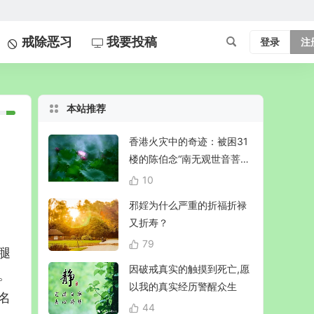
戒除恶习
我要投稿
登录
注
本站推荐
香港火灾中的奇迹：被困31
楼的陈伯念“南无观世音菩
萨”20小时奇迹生还！
10
邪婬为什么严重的折福折禄
又折寿？
79
腿
因破戒真实的触摸到死亡,愿
。
以我的真实经历警醒众生
名
44