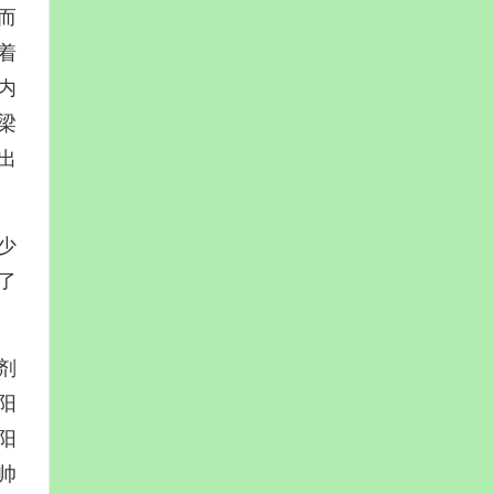
而
着
内
梁
出
少
了
剂
阳
阳
帅