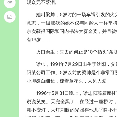
观众无不落泪。
她叫梁帅，5岁时的一场车祸引发的火
意志，一级肢残的她不仅与同龄人一样坚持
余次获得国际和国内书法大赛金奖，并且被
有13岁……
火口余生：失去的何止是10个指头1条
梁帅，1991年7月29日出生于沈阳
阳某公司工作。5岁以前的梁帅是个非常可
小脚嫩白细长，梳着童花头，人见人爱。
1996年5月31日晚上，梁忠阳骑着
说说笑笑。天完全黑了，在经过一座桥时
却不变灯，大灯刺眼的光照得他几乎睁不