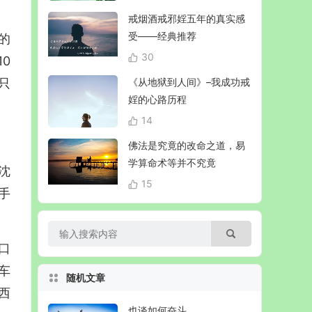
戒烟酒戒邪婬五年的真实感
受——经典推荐
的
30
0
只
《从地狱到人间》–我成功戒
婬的心路历程
14
佛法是究竟的改命之道，易
学算命术等并不究竟
沈
15
手
口
车
随机文章
西
也谈如何奋斗