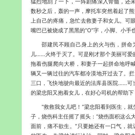
猛烈地刮了一下，一阵剧痛深入骨髓，还
数秒之后，轰的一声，摩托车突然着起了熊
上自己的疼痛，急忙去救妻子和女儿。可
嘴巴已被烧成了黑黑的“O”字，小脚、小手
邵建民不顾自己身上的火与伤，拼命
儿……火终于灭了。可是刚才那个美丽可爱
拖着伤腿爬向大桥，和妻子一起拼命地呼
辆又一辆过往的汽车都冷漠地开过去了。拦
三口，飞快地驶向最近的法库县医院……可
的梁忠阳又抱着女儿，在好心司机的帮助下
“救救我女儿吧！”梁忠阳看到医生，
子，烧伤科主任摇了摇头：“烧伤面积这么
面前，痛不欲生。“只要她还有一口气，就