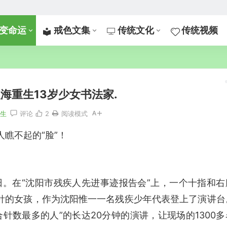
变命运
戒色文集
传统文化
传统视频
火海重生13岁少女书法家.
人生
评论
2
阅读模式
人瞧不起的“脸”！
残疾日。在“沈阳市残疾人先进事迹报告会”上，一个十指和右
余针的女孩，作为沈阳惟一一名残疾少年代表登上了演讲台
合针数最多的人”的长达20分钟的演讲，让现场的1300多