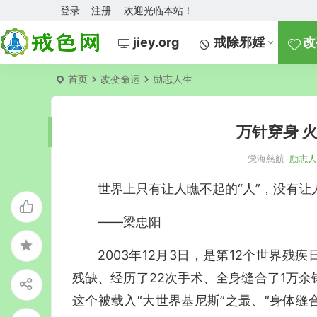
登录
注册
欢迎光临本站！
jiey.org
戒除邪婬
改
首页
改变命运
励志人生
万针穿身 
觉海慈航
励志
世界上只有让人瞧不起的“人”，没有让
——梁忠阳
2003年12月3日，是第12个世界
残缺、经历了22次手术、全身缝合了1万
这个被载入“大世界基尼斯”之最、“身体缝