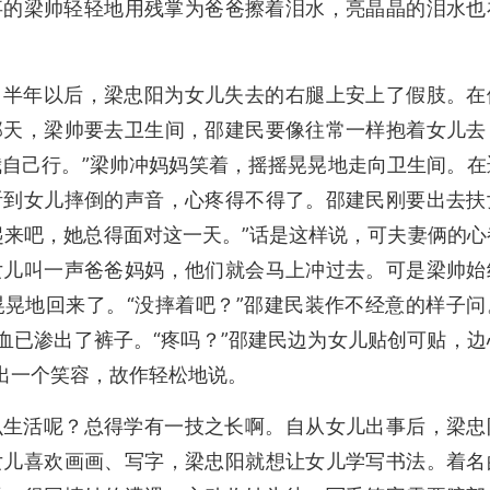
事的梁帅轻轻地用残掌为爸爸擦着泪水，亮晶晶的泪水也
，半年以后，梁忠阳为女儿失去的右腿上安上了假肢。在
那天，梁帅要去卫生间，邵建民要像往常一样抱着女儿去
我自己行。”梁帅冲妈妈笑着，摇摇晃晃地走向卫生间。在
听到女儿摔倒的声音，心疼得不得了。邵建民刚要出去扶
起来吧，她总得面对这一天。”话是这样说，可夫妻俩的心
女儿叫一声爸爸妈妈，他们就会马上冲过去。可是梁帅始
晃地回来了。“没摔着吧？”邵建民装作不经意的样子问
血已渗出了裤子。“疼吗？”邵建民边为女儿贴创可贴，边
挤出一个笑容，故作轻松地说。
么生活呢？总得学有一技之长啊。自从女儿出事后，梁忠
女儿喜欢画画、写字，梁忠阳就想让女儿学写书法。着名