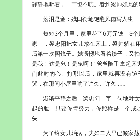
静静地听着，一声也不吭。看到梁帅如此的
落泪是金：残口衔笔饱蘸风雨写人生
短短3个月里，家里花了6万元钱。3
家中，梁忠阳把女儿放在床上，梁帅躺在
后第一次照镜子。她愣愣地看着镜子，又抬
是我！这是鬼！是鬼啊！”爸爸随手拿起床
们此时的心。打那以后，家里就再没有镜
哭，在那间小屋里响了许久、许久……
渐渐平静之后，梁忠阳一字一句地对女
起的脸！只要你肯努力，你照样是一个成
头。
为了给女儿治病，夫妇二人早已倾家荡