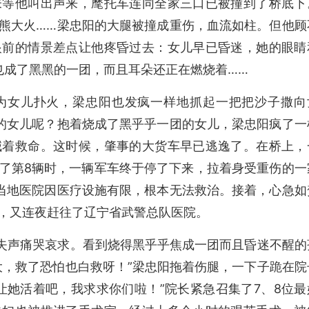
未等他叫出声来，麾托车连同全家三口已被撞到了桥底下
熊大火……梁忠阳的大腿被撞成重伤，血流如柱。但他顾
眼前的情景差点让他疼昏过去：女儿早已昏迷，她的眼睛
也成了黑黑的一团，而且耳朵还正在燃烧着……
为女儿扑火，梁忠阳也发疯一样地抓起一把把沙子撒向
的女儿呢？抱着烧成了黑乎乎一团的女儿，梁忠阳疯了一
喊着救命。这时候，肇事的大货车早已逃逸了。在桥上，
了第8辆时，一辆军车终于停了下来，拉着身受重伤的一
当地医院因医疗设施有限，根本无法救治。接着，心急如
，又连夜赶往了辽宁省武警总队医院。
就失声痛哭哀求。看到烧得黑乎乎焦成一团而且昏迷不醒的
大，救了恐怕也白救呀！”梁忠阳拖着伤腿，一下子跪在院
让她活着吧，我求求你们啦！”院长紧急召集了7、8位最