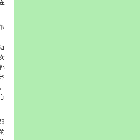
在
假
，
迈
女
都
终
。
心
阳
的