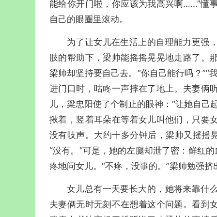
能给你开门啦，你应该为我高兴啊……”懂
自己的眼圈里滚动。
为了让女儿在生活上的自理能力更强
肢的帮助下，梁帅能摇摇晃晃地走路了。
梁帅却坚持要自己去。“你自己能行吗？”“
进门口时，咕咚一声摔在了地上。夫妻俩
儿，梁忠阳使了个制止的眼神：“让她自己
揪着，竖着耳朵在等着女儿叫他们，只要
没有吱声。大约十多分钟后，梁帅又摇摇晃
“没有。”可是，她的左腿却泄了密：鲜红的
疼地问女儿。“不疼，没事的。”梁帅勉强
女儿总有一天要长大的，她将来靠什
夫妻俩无时无刻不在想着这个问题。看到