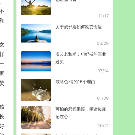
。
不
11/17
和
关于戒邪婬如何改变命运
06/29
女
样
虚云老和尚：犯婬戒的罪业
过失
一
07/14
家
戒除色.情的16个理由
焚
01/09
孩
可怕的邪婬果报，望诸位谨
长
记在心
好
10/21