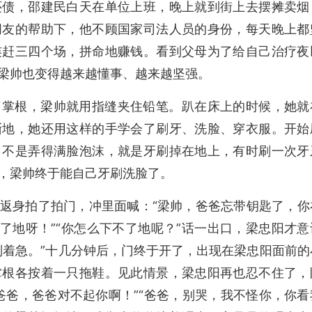
还债，邵建民白天在单位上班，晚上就到街上去摆摊卖烟
朋友的帮助下，他不顾国家司法人员的身份，每天晚上都
连赶三四个场，拼命地赚钱。看到父母为了给自己治疗夜
梁帅也变得越来越懂事、越来越坚强。
了掌根，梁帅就用指缝夹住铅笔。趴在床上的时候，她就
渐地，她还用这样的手学会了刷牙、洗脸、穿衣服。开始
，不是弄得满脸泡沫，就是牙刷掉在地上，有时刷一次牙
，梁帅终于能自己牙刷洗脸了。
返身拍了拍门，冲里面喊：“梁帅，爸爸忘带钥匙了，你
了地呀！”“你怎么下不了地呢？”话一出口，梁忠阳才意
别着急。”十几分钟后，门终于开了，出现在梁忠阳面前的
掌根各按着一只拖鞋。见此情景，梁忠阳再也忍不住了，
爸爸，爸爸对不起你啊！”“爸爸，别哭，我不怪你，你看