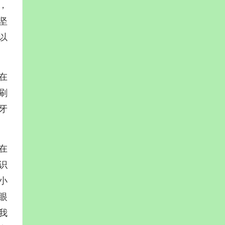
，
坚
以
在
刷
牙
在
识
小
眼
我