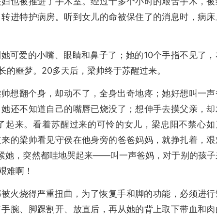
夫妇也被推进了手术室。经过十多个小时的艰苦手术，被
，转进特护病房。听到女儿的命被保住了的消息时，病床
她可爱的小嘴、眼睛和鼻子了；她的10个手指不见了，
长的噩梦。20多天后，梁帅终于苏醒过来。
梁帅想翻个身，却动不了，全身出奇地疼；她好想叫一声
，她还不知道自己的嘴唇已烧没了；想伸手去摸父亲，却
了起来。看着苏醒过来的可怜的女儿，梁忠阳不禁心如
过来的梁帅看见守侯在他身旁的爸爸妈妈，就挣扎着，艰
抱紧她，突然都哇地哭起来——叫一声爸妈，对于别的孩子
艰难啊！
都被火烧得严重扭曲，为了恢复手和脚的功能，必须进行
将手腕、脚踝割开、放直后，再从她的背上取下带血和肉