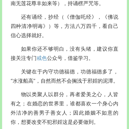
南无莲花尊丰如来等），持诵楞严咒等。
还有诵经，抄经（《僧伽吒经》，《佛说
四种清净明诲》）等，方法八万四千，看自己
信心选择就好。
如果你还不够明白，没有头绪，建议你直
接关注专门
戒色
公众号，借鉴学习。
关键在于内守功德福德，功德福德多了，
“水涨船高”，自然而然不会搁浅于邪婬的泥潭。
物以类聚人以群分，再者爱美之心，人皆
有之；在婚恋的世界里，谁都喜欢一个身心内
外洁净的善男子善女人；因此婚姻不如意的
你，想要改变不犯邪婬这是必要做到。