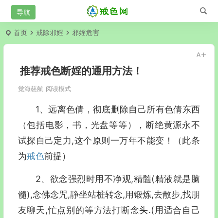
首页
戒除邪婬
邪婬危害
推荐戒色断婬的通用方法！
觉海慈航
阅读模式
1、远离色倩，彻底删除自己所有色倩东西
（包括电影，书，光盘等等），断绝黄源永不
试探自己定力,这个原则一万年不能变！（此条
为
戒色
前提）
2、欲念强烈时用不净观,精髓(精液就是脑
髓),念佛念咒,静坐站桩转念,用锻炼,去散步,找朋
友聊天,忙点别的等方法打断念头.(用适合自己