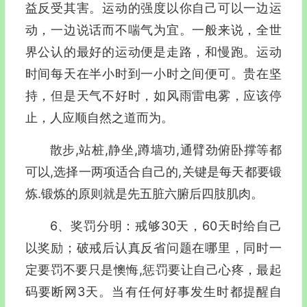
益反受其害。运动的强度以你自己可以一边运
动，一边说话而不喘气为宜。一般来说，全世
界公认的最好的运动便是走路，和慢跑。运动
时间每天在半小时到一小时之间便可。贵在坚
持，但是天气不好时，如风雨雷电雾，应该停
止，人应顺自然之道而为。
散步,站桩,静坐,蹲墙功,通臂劲俯卧撑等都
可以,选择一两项适合自己的,关键是每天都要锻
炼.锻炼的原则就是先五脏六腑后四肢肌肉。
6、奖罚分明：戒够30天，60天时给自己
以奖励；破戒后认真反省问题在哪里，同时一
定要罚不要只是懊悔,惩罚要让自己心疼，最起
码要断网3天。当有任何好事发生时都提醒自