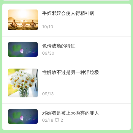
手婬邪婬会使人得精神病
10/10
色倩成瘾的特征
09/30
性解放不过是另一种洋垃圾
09/13
邪婬者是被上天抛弃的罪人
02/18
2