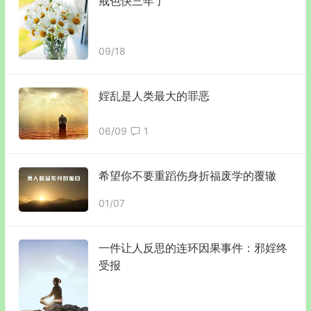
戒色快三年了
09/18
婬乱是人类最大的罪恶
06/09
1
希望你不要重蹈伤身折福废学的覆辙
01/07
一件让人反思的连环因果事件：邪婬终
受报