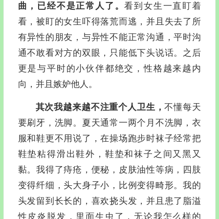
曲，已经不是正常人了。
看到女生一直盯着
看，被盯的女生吓得落荒而逃，并且失去了所
有异性的朋友，与异性不能正常沟通，平时沟
通不敢看对方的双眼，只能低下头说话。之后
更是与平时的小伙伴都绝交，性格越来越内
向，并且嫉妒他人。
其次我越来越不注重个人卫生，
不懂每天
要刷牙，洗脚。夏天通常一两个月不洗脚，衣
服和鞋更不用说了，在操场跑步时袜子经常把
鞋垫粘得滑出鞋外，鞋垫和袜子之间又黑又
黏。我得了痔疮，便秘，皮肤油性等病，四肢
变得纤细，头大身子小，比例变得畸形。我的
头发留到长长的，喜欢挠头发，并且患了脂溢
性皮炎脱发，里面生虫了，无论我怎么样的