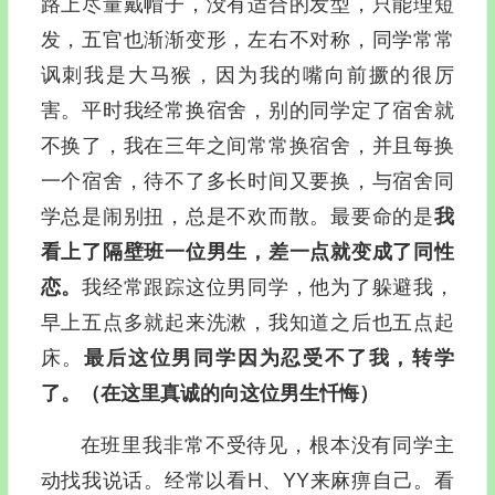
路上尽量戴帽子，没有适合的发型，只能理短
发，五官也渐渐变形，左右不对称，同学常常
讽刺我是大马猴，因为我的嘴向前撅的很厉
害。平时我经常换宿舍，别的同学定了宿舍就
不换了，我在三年之间常常换宿舍，并且每换
一个宿舍，待不了多长时间又要换，与宿舍同
学总是闹别扭，总是不欢而散。最要命的是
我
看上了隔壁班一位男生，差一点就变成了同性
恋。
我经常跟踪这位男同学，他为了躲避我，
早上五点多就起来洗漱，我知道之后也五点起
床。
最后这位男同学因为忍受不了我，转学
了
。
（在这里真诚的向这位男生忏悔）
在班里我非常不受待见，根本没有同学主
动找我说话。经常以看H、YY来麻痹自己。看