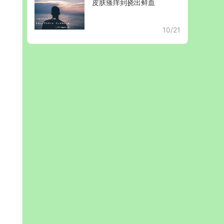
皮肤瘙痒到挠出鲜血
10/21