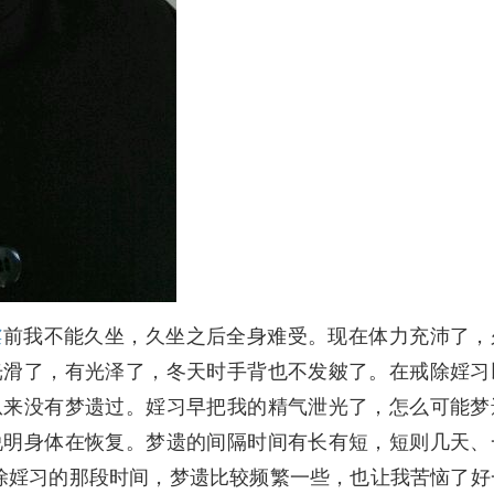
婬
前我不能久坐，久坐之后全身难受。现在体力充沛了，
光滑了，有光泽了，冬天时手背也不发皴了。在戒除婬习
从来没有梦遗过。婬习早把我的精气泄光了，怎么可能梦
说明身体在恢复。梦遗的间隔时间有长有短，短则几天、
戒除婬习的那段时间，梦遗比较频繁一些，也让我苦恼了好