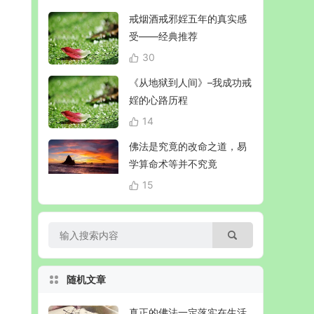
戒烟酒戒邪婬五年的真实感
受——经典推荐
30
《从地狱到人间》–我成功戒
婬的心路历程
14
佛法是究竟的改命之道，易
学算命术等并不究竟
15
随机文章
真正的佛法一定落实在生活