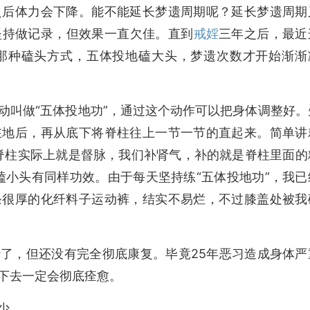
之后体力会下降。能不能延长梦遗周期呢？延长梦遗周期
坚持做记录，但效果一直欠佳。直到
戒婬
三年之后，最近
那种磕头方式，五体投地磕大头，梦遗次数才开始渐渐
动叫做“五体投地功”，通过这个动作可以把身体调整好。
在地后，再从底下将脊柱往上一节一节的直起来。简单讲
脊柱实际上就是督脉，我们补肾气，补的就是脊柱里面的
磕小头有同样功效。由于每天坚持练“五体投地功”，我已
条很厚的化纤料子运动裤，结实不易烂，不过膝盖处被我
了，但还没有完全彻底康复。毕竟25年恶习造成身体严
下去一定会彻底痊愈。
少。