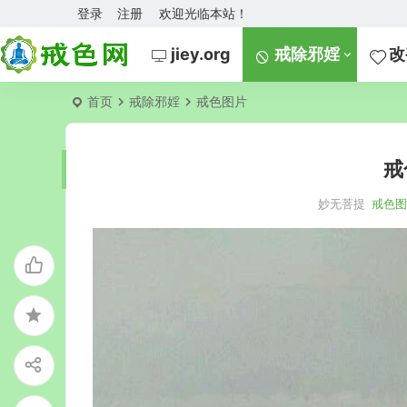
登录
注册
欢迎光临本站！
jiey.org
戒除邪婬
改
首页
戒除邪婬
戒色图片
戒
妙无菩提
戒色