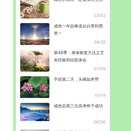
03/02
戒色一年跆拳道从白带到黑
带！
09/29
第48季：身体恢复方法之艾
灸经验和拉筋体会
07/09
手婬第二天，头痛如斧劈
10/14
戒色后第三次高考终于成功
06/06