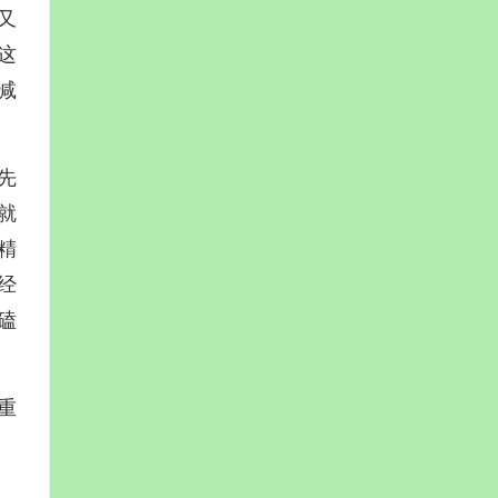
又
这
减
先
就
精
经
磕
重