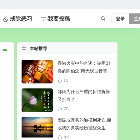
戒除恶习
我要投稿
登录
注
本站推荐
香港火灾中的奇迹：被困31
楼的陈伯念“南无观世音菩
萨”20小时奇迹生还！
10
邪婬为什么严重的折福折禄
又折寿？
79
因破戒真实的触摸到死亡,愿
以我的真实经历警醒众生
44