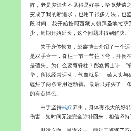
阵，老是梦遗也不见得是好事，毕竟梦遗
变成了我的新追求，也用了很多方法，也
段时间，我开始按照西藏人朝拜圣地拉萨
少，周期开始延长，这个问题才得到解决。
关于身体恢复，彭鑫博士介绍了一个运
是双手合十，脊柱一节一节往下弯，拜倒
是磕头。为什么要弯脊柱？彭鑫博士讲，“
华，所以经常运动，气血就足”。磕大头与
磕烂了两条专用运动裤。最后只好买了一
的有点掉色。
由于坚持
戒婬
养生，身体有很大的好转
伤害，短时间无法完全弥补回来，相信坚持
财运方面：最近这一、两年工资涨了不