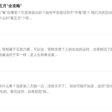
月“全攻略”
“毒”在哪里？它是谁提出的？如何平安度过而不“中毒”呢？ 我们为您总
叫“毒五月”？听...
，肾精藏于五脏六腑，可以说，肾精支撑了人的生命的运转，当肾精没了
像油对于车一样，是人生和事业最...
什么事？顶多第二天困一点，没啥大不了。 但你可能不知道，这些“没
的。看完这些，你再想想“就...