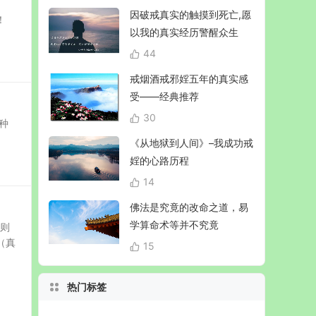
因破戒真实的触摸到死亡,愿
！
以我的真实经历警醒众生
44
戒烟酒戒邪婬五年的真实感
受——经典推荐
30
种
《从地狱到人间》–我成功戒
婬的心路历程
14
佛法是究竟的改命之道，易
学算命术等并不究竟
，则
（真
15
热门标签