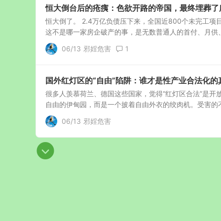
恒大倒台后的疮痍：色欲开路的帝国，最终埋葬了
恒大倒了。 2.4万亿负债压下来，全国近800个未完工
这不是哪一家房企破产的事，是无数普通人的首付、月供、半
06/13
邪婬危害
1
国外红灯区的“自由”陷阱：谁才是性产业合法化的
很多人羡慕荷兰、德国这些国家，觉得“红灯区合法”是
自由的伊甸园，而是一个披着自由外衣的绞肉机。受害的不
06/13
邪婬危害