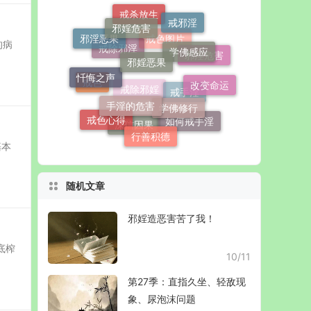
戒杀放生
戒邪淫
邪婬危害
邪淫恶果
的病
戒色图片
学佛感应
戒除邪淫
邪婬恶果
邪淫危害
忏悔之声
改变命运
戒色
戒除邪婬
戒手淫
手淫的危害
学佛修行
戒色心得
如何戒手淫
深信因果
行善积德
基本
随机文章
邪婬造恶害苦了我！
底榨
10/11
第27季：直指久坐、轻敌现
象、尿泡沫问题