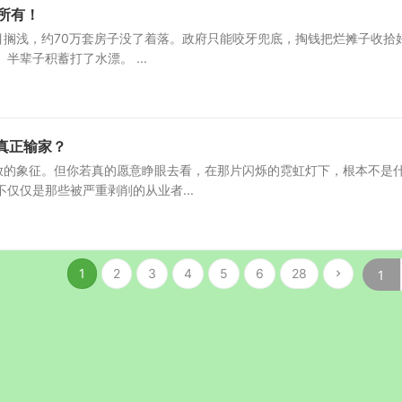
所有！
项目搁浅，约70万套房子没了着落。政府只能咬牙兜底，掏钱把烂摊子收拾
辈子积蓄打了水漂。 ...
真正输家？
开放的象征。但你若真的愿意睁眼去看，在那片闪烁的霓虹灯下，根本不是
仅仅是那些被严重剥削的从业者...
1
2
3
4
5
6
28