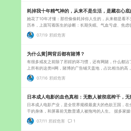
耗掉我十年精气神的，从来不是生活，是藏在心底
她花了10年才懂：那些偷偷耗掉你人生的，从来都是看不
历本，上面写着医生的诊断：长期失眠、气血亏虚、焦虑状态
07/19
邪婬危害
为什么黄|网背后都有賭博？
有很多戒友之前除了邪婬的坏习惯，还有网賭，什么都沾了
上所有的这类H网，賭博的广告铺天盖地，占比相当的高，这
07/16
邪婬危害
日本成人电影的血色真相：无数人被彻底榨干，无
日本成人电影产业，是全世界规模最庞大的色欲王国，在
干的身体，和屏幕前无数普通人被拖垮的人生。 据多家媒体
07/11
邪婬危害
1