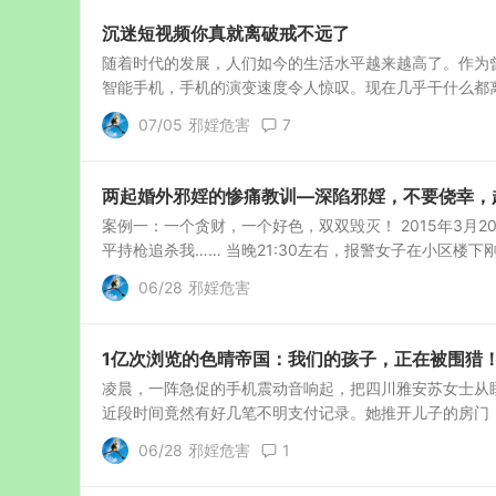
沉迷短视频你真就离破戒不远了
随着时代的发展，人们如今的生活水平越来越高了。作为
智能手机，手机的演变速度令人惊叹。现在几乎干什么都离不
07/05
邪婬危害
7
两起婚外邪婬的惨痛教训—深陷邪婬，不要侥幸，
案例一：一个贪财，一个好色，双双毁灭！ 2015年3月
平持枪追杀我…… 当晚21:30左右，报警女子在小区楼下刚
06/28
邪婬危害
1亿次浏览的色晴帝国：我们的孩子，正在被围猎
凌晨，一阵急促的手机震动音响起，把四川雅安苏女士从
近段时间竟然有好几笔不明支付记录。她推开儿子的房门，
06/28
邪婬危害
1