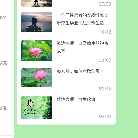
07/09
一位同性恋者的发露忏悔：
体的
研究生毕业无法工作生活，
暴躁抑郁身心俱损
10/13
海涛法师：自己放生的神奇
故事
03/07
赵某
秦东魁：如何孝敬父母？
09/15
莲池大师：放生仪轨
发现
04/01