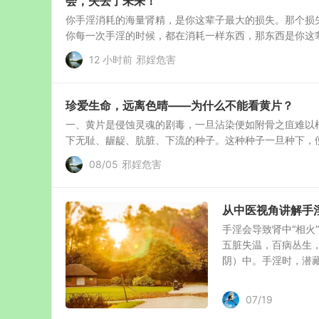
会，失去了未来！
你手淫消耗的海量肾精，是你这辈子最大的损失。那个损
你每一次手淫的时候，都在消耗一样东西，那东西是你这辈
12 小时前
邪婬危害
珍爱生命，远离色晴——为什么不能看黄片？
一、黄片是侵蚀灵魂的剧毒，一旦沾染便如附骨之疽难以
下无耻、龌龊、肮脏、下流的种子。这种种子一旦种下，便
08/05
邪婬危害
从中医视角讲解手
手淫会导致肾中“相火
五脏失温，百病丛生
阴）中。手淫时，潜藏的
07/19