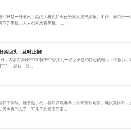
曾经只是一种通讯工具的手机现如今已经集发展成娱乐、工作、学习于一
开手机，人人都喜欢看手机。 ...
赶紧回头，及时止损!
20日，内蒙古赤峰市110报警中心接到一名女子急切惊恐的电话：快救我，
下车，就被一驾...
！
睡梦中惊醒。她拿起手机，赫然发现屏幕上发来扣款短信。她反复比对，
厉声责问儿子，可儿子的反应异常...