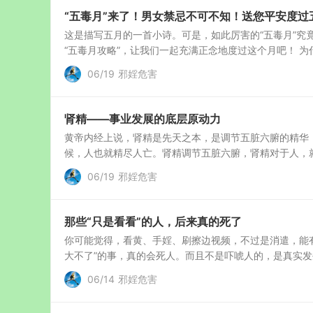
“五毒月”来了！男女禁忌不可不知！送您平安度过五
这是描写五月的一首小诗。可是，如此厉害的“五毒月”究竟
“五毒月攻略”，让我们一起充满正念地度过这个月吧！ 为什么
06/19
邪婬危害
肾精——事业发展的底层原动力
黄帝内经上说，肾精是先天之本，是调节五脏六腑的精华
候，人也就精尽人亡。肾精调节五脏六腑，肾精对于人，就
06/19
邪婬危害
那些“只是看看”的人，后来真的死了
你可能觉得，看黄、手婬、刷擦边视频，不过是消遣，能有
大不了”的事，真的会死人。而且不是吓唬人的，是真实发生
06/14
邪婬危害