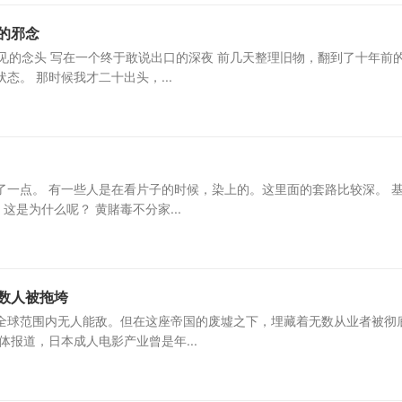
的邪念
见的念头 写在一个终于敢说出口的深夜 前几天整理旧物，翻到了十年前
。 那时候我才二十出头，...
一点。 有一些人是在看片子的时候，染上的。这里面的套路比较深。 
是为什么呢？ 黄賭毒不分家...
数人被拖垮
全球范围内无人能敌。但在这座帝国的废墟之下，埋藏着无数从业者被彻
报道，日本成人电影产业曾是年...