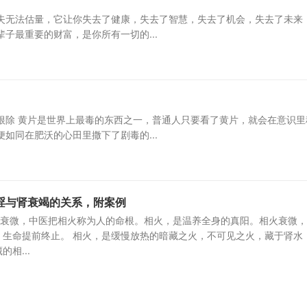
失无法估量，它让你失去了健康，失去了智慧，失去了机会，失去了未来
子最重要的财富，是你所有一切的...
根除 黄片是世界上最毒的东西之一，普通人只要看了黄片，就会在意识里
如同在肥沃的心田里撒下了剧毒的...
淫与肾衰竭的关系，附案例
”衰微，中医把相火称为人的命根。相火，是温养全身的真阳。相火衰微
，生命提前终止。 相火，是缓慢放热的暗藏之火，不可见之火，藏于肾水
相...