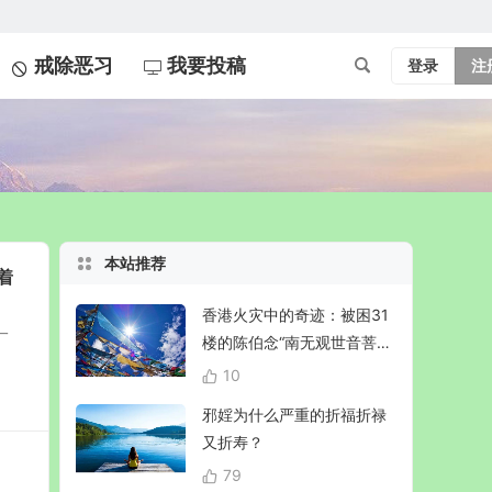
戒除恶习
我要投稿
登录
注
本站推荐
着
香港火灾中的奇迹：被困31
一
楼的陈伯念“南无观世音菩
萨”20小时奇迹生还！
10
邪婬为什么严重的折福折禄
又折寿？
79