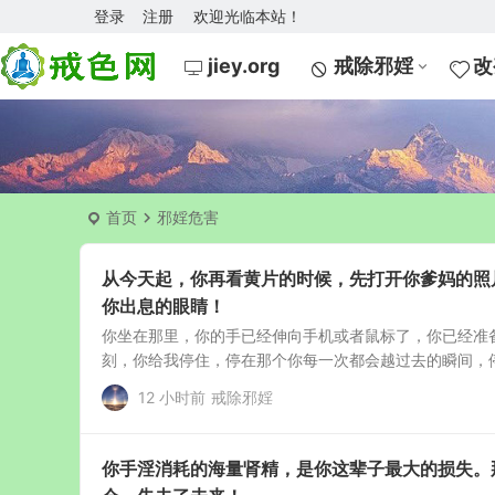
登录
注册
欢迎光临本站！
jiey.org
戒除邪婬
改
首页
邪婬危害
从今天起，你再看黄片的时候，先打开你爹妈的照
你出息的眼睛！
你坐在那里，你的手已经伸向手机或者鼠标了，你已经准
刻，你给我停住，停在那个你每一次都会越过去的瞬间，停
12 小时前
戒除邪婬
你手淫消耗的海量肾精，是你这辈子最大的损失。