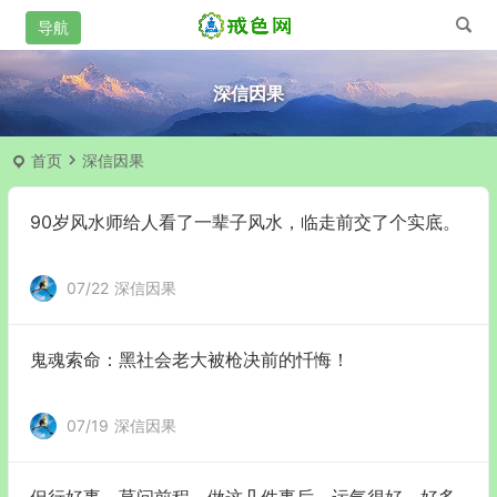
深信因果
首页
深信因果
90岁风水师给人看了一辈子风水，临走前交了个实底。
07/22
深信因果
鬼魂索命：黑社会老大被枪决前的忏悔！
07/19
深信因果
但行好事，莫问前程，做这几件事后，运气很好，好多